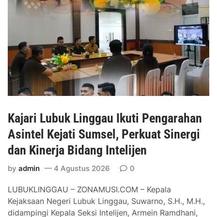
d
u
a
a
y
n
a
p
P
a
u
d
n
a
g
O
l
m
i
p
Kajari Lubuk Linggau Ikuti Pengarahan
”
r
B
Asintel Kejati Sumsel, Perkuat Sinergi
e
e
n
dan Kinerja Bidang Intelijen
r
g
l
M
by
admin
4 Agustus 2026
0
a
B
LUBUKLINGGAU – ZONAMUSI.COM – Kepala
n
G
Kejaksaan Negeri Lubuk Linggau, Suwarno, S.H., M.H.,
g
,
didampingi Kepala Seksi Intelijen, Armein Ramdhani,
s
T