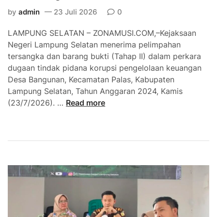
S
l
by
admin
23 Juli 2026
0
a
a
w
j
LAMPUNG SELATAN – ZONAMUSI.COM,–Kejaksaan
a
a
Negeri Lampung Selatan menerima pelimpahan
h
r
tersangka dan barang bukti (Tahap II) dalam perkara
S
T
dugaan tindak pidana korupsi pengelolaan keuangan
e
e
Desa Bangunan, Kecamatan Palas, Kabupaten
l
r
Lampung Selatan, Tahun Anggaran 2024, Kamis
a
b
K
(23/7/2026). …
Read more
m
a
e
a
i
j
B
k
a
e
I
r
r
k
i
h
u
L
a
t
a
r
i
m
i
P
p
-
e