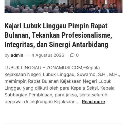
g
u
P
k
I
S
a
k
M
t
Kajari Lubuk Linggau Pimpin Rapat
u
A
k
t
Bulanan, Tekankan Profesionalisme,
N
a
i
S
n
Integritas, dan Sinergi Antarbidang
P
e
Q
e
m
u
by
admin
4 Agustus 2026
0
n
a
a
LUBUK LINGGAU – ZONAMUSI.COM,–Kepala
g
n
l
Kejaksaan Negeri Lubuk Linggau, Suwarno, S.H., M.H.,
a
g
i
memimpin Rapat Bulanan Kejaksaan Negeri Lubuk
r
u
t
Linggau yang diikuti oleh para Kepala Seksi, Kepala
a
s
y
Subbagian Pembinaan, para jaksa, serta seluruh
h
D
C
K
pegawai di lingkungan Kejaksaan …
Read more
a
i
o
a
n
p
n
j
A
o
t
a
s
t
r