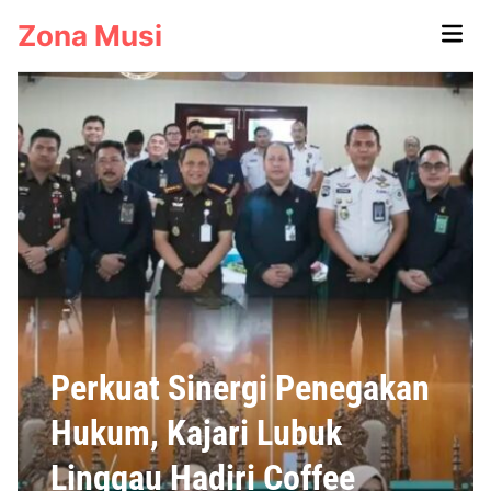
Skip
Zona Musi
Main
to
Men
content
Perkuat Sinergi Penegakan
Hukum, Kajari Lubuk
Linggau Hadiri Coffee