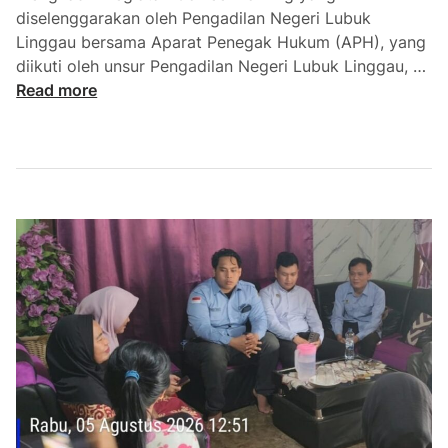
diselenggarakan oleh Pengadilan Negeri Lubuk
Linggau bersama Aparat Penegak Hukum (APH), yang
P
diikuti oleh unsur Pengadilan Negeri Lubuk Linggau, …
e
Read more
r
k
u
a
t
S
i
n
e
r
g
i
P
e