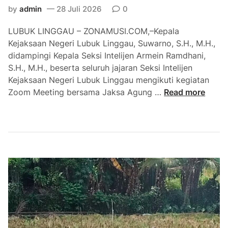
n
e
by
admin
28 Juli 2026
0
R
r
LUBUK LINGGAU – ZONAMUSI.COM,–Kepala
a
k
Kejaksaan Negeri Lubuk Linggau, Suwarno, S.H., M.H.,
p
u
didampingi Kepala Seksi Intelijen Armein Ramdhani,
a
a
S.H., M.H., beserta seluruh jajaran Seksi Intelijen
t
t
Kejaksaan Negeri Lubuk Linggau mengikuti kegiatan
B
S
K
Zoom Meeting bersama Jaksa Agung …
Read more
u
i
e
l
n
j
a
e
a
n
r
r
a
g
i
n
i
L
,
d
u
T
a
b
e
n
u
k
K
k
a
i
L
n
n