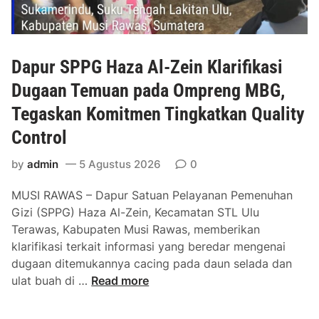
n
e
g
a
Dapur SPPG Haza Al-Zein Klarifikasi
k
a
Dugaan Temuan pada Ompreng MBG,
n
Tegaskan Komitmen Tingkatkan Quality
H
Control
u
k
by
admin
5 Agustus 2026
0
u
m
MUSI RAWAS – Dapur Satuan Pelayanan Pemenuhan
,
Gizi (SPPG) Haza Al-Zein, Kecamatan STL Ulu
K
Terawas, Kabupaten Musi Rawas, memberikan
a
klarifikasi terkait informasi yang beredar mengenai
j
dugaan ditemukannya cacing pada daun selada dan
a
D
ulat buah di …
Read more
r
a
i
p