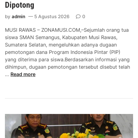
l
Dipotong
o
a
f
r
by
admin
5 Agustus 2026
0
f
i
e
MUSI RAWAS – ZONAMUSI.COM,–Sejumlah orang tua
f
e
siswa SMAN Semangus, Kabupaten Musi Rawas,
i
M
Sumatera Selatan, mengeluhkan adanya dugaan
k
o
pemotongan dana Program Indonesia Pintar (PIP)
a
r
yang diterima para siswa.Berdasarkan informasi yang
s
n
dihimpun, dugaan pemotongan tersebut disebut telah
i
i
D
…
Read more
D
n
i
u
g
d
g
u
a
g
a
a
n
“
T
B
e
u
m