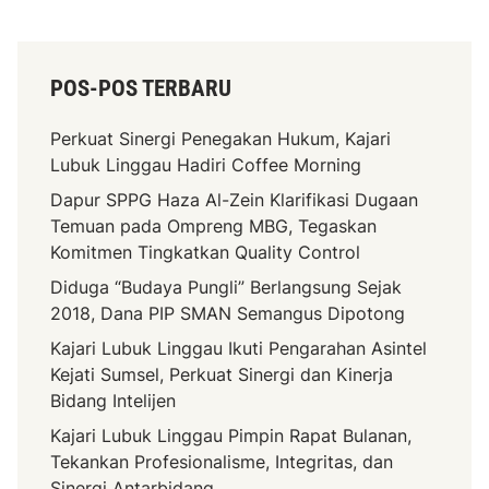
a
D
n
e
s
s
POS-POS TERBARU
i
a
K
B
Perkuat Sinergi Penegakan Hukum, Kajari
e
a
Lubuk Linggau Hadiri Coffee Morning
u
n
a
g
Dapur SPPG Haza Al-Zein Klarifikasi Dugaan
n
u
Temuan pada Ompreng MBG, Tegaskan
g
n
Komitmen Tingkatkan Quality Control
a
a
Diduga “Budaya Pungli” Berlangsung Sejak
n
n
2018, Dana PIP SMAN Semangus Dipotong
D
Kajari Lubuk Linggau Ikuti Pengarahan Asintel
e
Kejati Sumsel, Perkuat Sinergi dan Kinerja
s
Bidang Intelijen
a
Kajari Lubuk Linggau Pimpin Rapat Bulanan,
Tekankan Profesionalisme, Integritas, dan
Sinergi Antarbidang