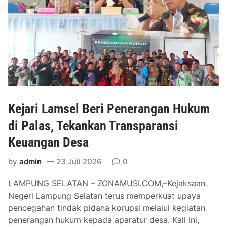
u
h
l
n
a
a
g
r
t
S
i
i
e
h
l
a
a
n
t
C
a
Kejari Lamsel Beri Penerangan Hukum
a
n
l
T
di Palas, Tekankan Transparansi
o
e
Keuangan Desa
n
r
P
i
by
admin
23 Juli 2026
0
a
m
s
LAMPUNG SELATAN – ZONAMUSI.COM,–Kejaksaan
a
k
Negeri Lampung Selatan terus memperkuat upaya
P
i
pencegahan tindak pidana korupsi melalui kegiatan
e
b
penerangan hukum kepada aparatur desa. Kali ini,
l