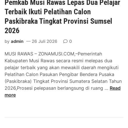
Pemkab Musi Rawas Lepas Dua Pelajar
r
i
r
,
Terbaik Ikuti Pelatihan Calon
t
g
P
a
i
Paskibraka Tingkat Provinsi Sumsel
e
s
A
2026
t
P
n
a
P
t
by
admin
26 Juli 2026
0
n
S
a
i
K
r
MUSI RAWAS – ZONAMUSI.COM,–Pemerintah
d
e
b
Kabupaten Musi Rawas secara resmi melepas dua
i
m
i
pelajar terbaik yang akan mewakili daerah mengikuti
L
e
d
Pelatihan Calon Pasukan Pengibar Bendera Pusaka
u
n
a
(Paskibraka) Tingkat Provinsi Sumatera Selatan Tahun
b
d
n
P
2026,Prosesi pelepasan berlangsung di ruang …
Read
u
i
g
e
more
k
k
m
L
d
k
i
a
a
n
s
b
g
m