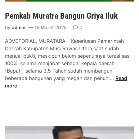
Pemkab Muratra Bangun Griya Iluk
by
admin
15 Maret 2025
0
ADVETORIAL, MURATARA – Keseriusan Pemerintah
Daerah Kabupaten Musi Rawas Utara,saat sudah
menuai bukti, meskipun belum sepenuhnya terealisasi
100%, selama menjabat sebagai kepala daerah
(Bupati) selama 3,5 Tahun sudah membangun
P
beberapa bangunan yang megah dan penuh …
Read
e
more
m
k
a
b
M
u
r