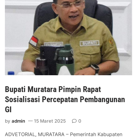
a
t
r
a
B
a
n
g
u
n
G
r
Bupati Muratara Pimpin Rapat
i
Sosialisasi Percepatan Pembangunan
y
GI
a
I
by
admin
15 Maret 2025
0
l
u
ADVETORIAL, MURATARA – Pemerintah Kabupaten