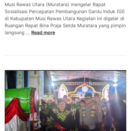
k
Musi Rawas Utara (Muratara) mengelar Rapat
Sosialisasi Percepatan Pembangunan Gardu Induk (GI)
di Kabupaten Musi Rawas Utara Kegiatan ini digelar di
Ruangan Rapat Bina Praja Setda Muratara yang pimpin
B
langsung …
Read more
u
p
a
t
i
M
u
r
a
t
a
r
a
P