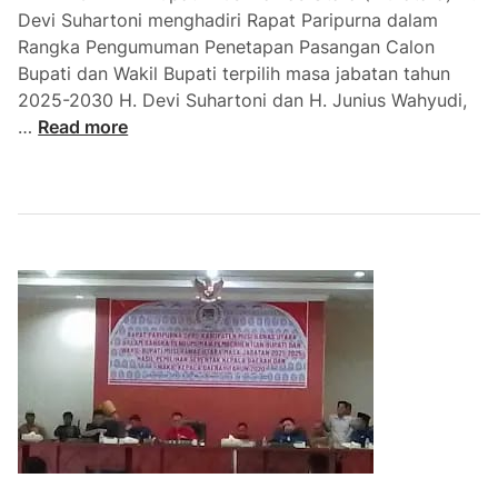
o
Devi Suhartoni menghadiri Rapat Paripurna dalam
g
Rangka Pengumuman Penetapan Pasangan Calon
r
Bupati dan Wakil Bupati terpilih masa jabatan tahun
a
2025-2030 H. Devi Suhartoni dan H. Junius Wahyudi,
m
D
…
Read more
M
P
B
R
G
D
M
u
r
a
t
a
r
a
U
m