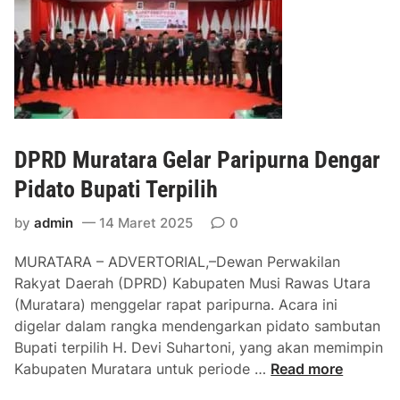
t
B
a
u
r
p
a
a
G
t
e
i
l
d
a
DPRD Muratara Gelar Paripurna Dengar
a
r
n
Pidato Bupati Terpilih
P
W
a
a
by
admin
14 Maret 2025
0
r
b
i
MURATARA – ADVERTORIAL,–Dewan Perwakilan
u
p
Rakyat Daerah (DPRD) Kabupaten Musi Rawas Utara
p
u
(Muratara) menggelar rapat paripurna. Acara ini
T
r
digelar dalam rangka mendengarkan pidato sambutan
e
n
Bupati terpilih H. Devi Suhartoni, yang akan memimpin
r
a
D
Kabupaten Muratara untuk periode …
Read more
p
P
P
i