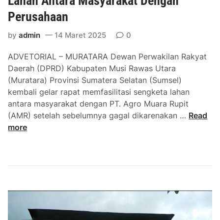
Lahan Antara Masyarakat Dengan
a
p
Perusahaan
n
u
W
r
by
admin
14 Maret 2025
0
a
n
k
ADVETORIAL – MURATARA Dewan Perwakilan Rakyat
a
i
Daerah (DPRD) Kabupaten Musi Rawas Utara
D
l
(Muratara) Provinsi Sumatera Selatan (Sumsel)
e
B
kembali gelar rapat memfasilitasi sengketa lahan
n
u
antara masyarakat dengan PT. Agro Muara Rupit
g
p
D
(AMR) setelah sebelumnya gagal dikarenakan …
Read
a
a
P
more
r
t
R
P
i
D
i
M
d
u
a
r
t
a
o
t
B