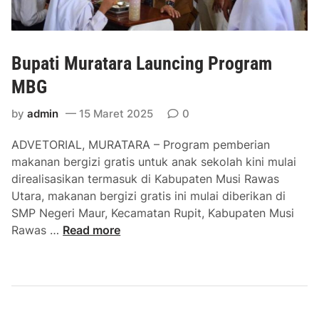
a
t
a
Bupati Muratara Launcing Program
r
a
MBG
P
by
admin
15 Maret 2025
0
i
m
ADVETORIAL, MURATARA – Program pemberian
p
makanan bergizi gratis untuk anak sekolah kini mulai
i
direalisasikan termasuk di Kabupaten Musi Rawas
n
Utara, makanan bergizi gratis ini mulai diberikan di
P
SMP Negeri Maur, Kecamatan Rupit, Kabupaten Musi
e
B
Rawas …
Read more
n
u
u
p
t
a
u
t
p
i