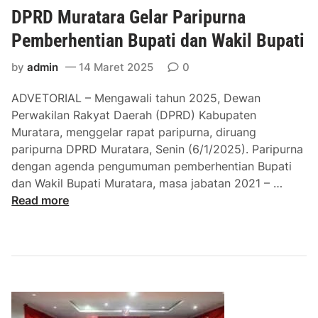
u
DPRD Muratara Gelar Paripurna
m
k
Pemberhentian Bupati dan Wakil Bupati
a
by
admin
14 Maret 2025
0
n
P
ADVETORIAL – Mengawali tahun 2025, Dewan
e
Perwakilan Rakyat Daerah (DPRD) Kabupaten
n
Muratara, menggelar rapat paripurna, diruang
e
paripurna DPRD Muratara, Senin (6/1/2025). Paripurna
t
dengan agenda pengumuman pemberhentian Bupati
a
D
dan Wakil Bupati Muratara, masa jabatan 2021 – …
p
P
Read more
a
R
n
D
C
M
a
u
l
r
o
a
n