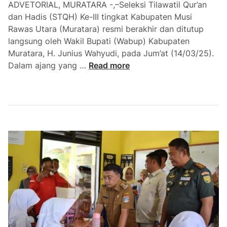
a
ADVETORIAL, MURATARA -,–Seleksi Tilawatil Qur’an
g
n
dan Hadis (STQH) Ke-III tingkat Kabupaten Musi
u
S
Rawas Utara (Muratara) resmi berakhir dan ditutup
n
T
langsung oleh Wakil Bupati (Wabup) Kabupaten
a
Q
Muratara, H. Junius Wahyudi, pada Jum’at (14/03/25).
n
H
W
Dalam ajang yang …
Read more
G
k
a
I
e
k
I
i
I
l
I
B
u
p
a
t
i
M
u
r