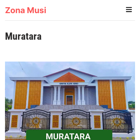
Skip
Zona Musi
Main
to
Men
content
Muratara