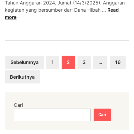
Tahun Anggaran 2024. Jumat (14/3/2025). Anggaran
t
D
kegiatan yang bersumber dari Dana Hibah …
Read
a
i
more
L
k
a
o
h
n
a
f
n
i
A
Paginasi
r
n
Sebelumnya
1
2
3
…
16
m
t
pos
a
a
Berikutnya
s
r
i
a
A
M
n
a
Cari
g
s
Cari
g
y
a
a
r
r