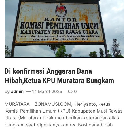
a
u
r
p
a
a
F
t
a
i
s
T
i
e
l
r
i
p
t
i
Di konfirmasi Anggaran Dana
a
l
s
i
Hibah,Ketua KPU Muratara Bungkam
i
h
S
by
admin
14 Maret 2025
0
e
MURATARA – ZONAMUSI.COM,–Heriyanto, Ketua
n
Komisi Pemilihan Umum (KPU) Kabupaten Musi Rawas
g
Utara (Muratara) tidak memberikan keterangan alias
k
bungkam saat dipertanyakan realisasi dana hibah
e