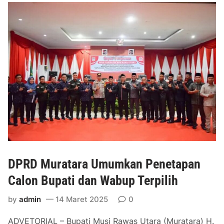
a
M
n
u
S
r
T
a
Q
t
H
a
K
r
e
a
I
L
I
a
I
u
n
c
DPRD Muratara Umumkan Penetapan
i
n
Calon Bupati dan Wabup Terpilih
g
by
admin
14 Maret 2025
0
P
r
ADVETORIAL – Bupati Musi Rawas Utara (Muratara) H.