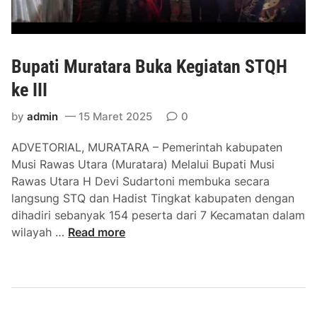
i
m
p
Bupati Muratara Buka Kegiatan STQH
i
n
ke III
R
by
admin
15 Maret 2025
0
a
p
ADVETORIAL, MURATARA – Pemerintah kabupaten
a
Musi Rawas Utara (Muratara) Melalui Bupati Musi
t
Rawas Utara H Devi Sudartoni membuka secara
S
langsung STQ dan Hadist Tingkat kabupaten dengan
o
dihadiri sebanyak 154 peserta dari 7 Kecamatan dalam
s
B
wilayah …
Read more
i
u
a
p
l
a
i
t
s
i