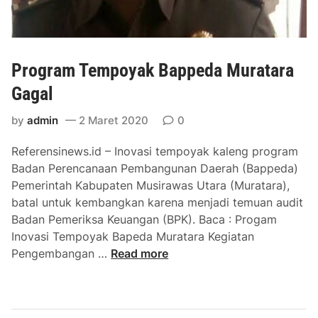
Program Tempoyak Bappeda Muratara
Gagal
by
admin
2 Maret 2020
0
Referensinews.id – Inovasi tempoyak kaleng program
Badan Perencanaan Pembangunan Daerah (Bappeda)
Pemerintah Kabupaten Musirawas Utara (Muratara),
batal untuk kembangkan karena menjadi temuan audit
Badan Pemeriksa Keuangan (BPK). Baca : Progam
Inovasi Tempoyak Bapeda Muratara Kegiatan
P
Pengembangan …
Read more
r
o
g