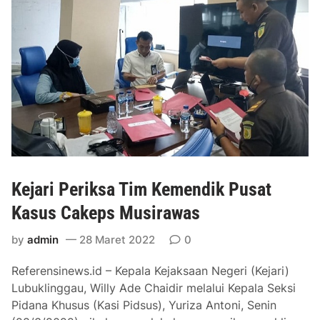
a
a
k
n
a
g
n
R
B
K
a
P
t
D
i
2
k
0
D
2
u
3
Kejari Periksa Tim Kemendik Pusat
r
d
Kasus Cakeps Musirawas
e
i
n
S
by
admin
28 Maret 2022
0
e
Referensinews.id – Kepala Kejaksaan Negeri (Kejari)
l
Lubuklinggau, Willy Ade Chaidir melalui Kepala Seksi
a
Pidana Khusus (Kasi Pidsus), Yuriza Antoni, Senin
r