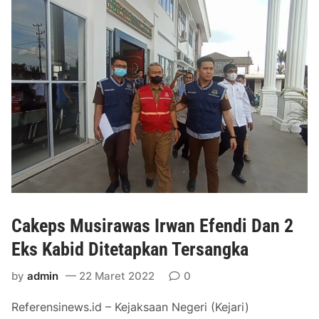
u
k
n
e
L
p
u
s
b
M
u
u
k
s
l
i
i
r
n
a
g
w
g
a
a
s
Cakeps Musirawas Irwan Efendi Dan 2
u
B
Eks Kabid Ditetapkan Tersangka
u
by
admin
22 Maret 2022
0
t
u
Referensinews.id – Kejaksaan Negeri (Kejari)
h