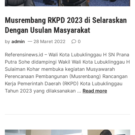
t
i
Musrembang RKPD 2023 di Selaraskan
O
k
Dengan Usulan Masyarakat
t
by
admin
28 Maret 2022
0
a
r
Referensinews.id – Wali Kota Lubuklinggau H SN Prana
i
Putra Sohe didampingi Wakil Wali Kota Lubuklinggau H
n
Sulaiman Kohar membuka kegiatan Musyawarah
a
Perencanaan Pembangunan (Musrenbang) Rancangan
P
Kerja Pemerintah Daerah (RKPD) Kota Lubuklinggau
r
M
Tahun 2023 yang dilaksanakan …
Read more
a
u
n
s
a
r
K
e
e
m
n
b