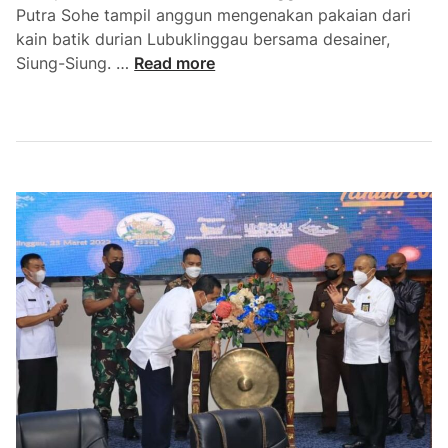
Putra Sohe tampil anggun mengenakan pakaian dari
kain batik durian Lubuklinggau bersama desainer,
T
Siung-Siung. …
Read more
a
m
p
i
l
d
i
K
S
F
P
H
j
Y
e
t