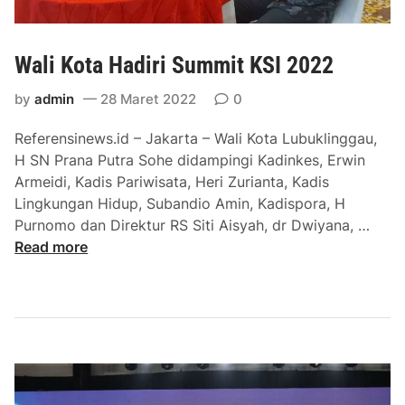
Wali Kota Hadiri Summit KSI 2022
by
admin
28 Maret 2022
0
Referensinews.id – Jakarta – Wali Kota Lubuklinggau,
H SN Prana Putra Sohe didampingi Kadinkes, Erwin
Armeidi, Kadis Pariwisata, Heri Zurianta, Kadis
Lingkungan Hidup, Subandio Amin, Kadispora, H
W
Purnomo dan Direktur RS Siti Aisyah, dr Dwiyana, …
a
Read more
l
i
K
o
t
a
H