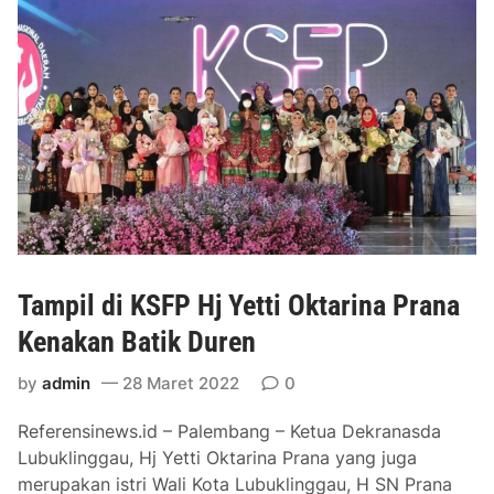
a
d
i
r
i
S
u
m
m
i
t
Tampil di KSFP Hj Yetti Oktarina Prana
K
S
Kenakan Batik Duren
I
by
admin
28 Maret 2022
0
2
0
Referensinews.id – Palembang – Ketua Dekranasda
2
Lubuklinggau, Hj Yetti Oktarina Prana yang juga
2
merupakan istri Wali Kota Lubuklinggau, H SN Prana