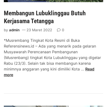
e
s
m
y
Membangun Lubuklinggau Butuh
e
a
n
Kerjasama Tetangga
r
d
a
by
admin
23 Maret 2022
0
i
k
k
a
*Musrembang Tingkat Kota Resmi di Buka
P
t
Referensinews.id – Ada yang menarik pada gelaran
u
Musyawarah Perencanaan Pembangunan
s
(Musrenbang) tingkat Kota Lubuklinggau yang digelar
a
Rabu (23/3). Selain tak bisa membangun karena
t
M
minimnya anggaran yang kini dimiliki Kota …
Read
K
e
more
a
m
s
b
u
a
s
n
C
g
a