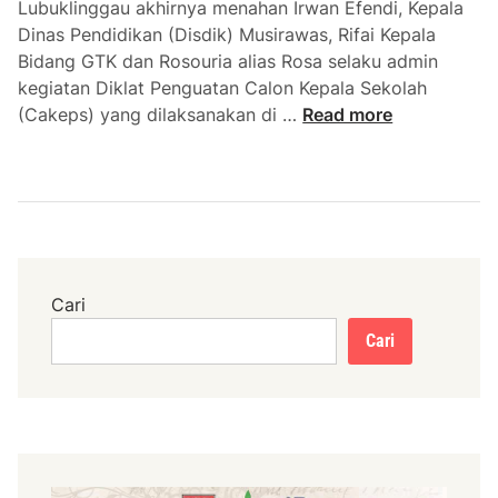
Lubuklinggau akhirnya menahan Irwan Efendi, Kepala
K
Dinas Pendidikan (Disdik) Musirawas, Rifai Kepala
e
Bidang GTK dan Rosouria alias Rosa selaku admin
r
kegiatan Diklat Penguatan Calon Kepala Sekolah
j
C
(Cakeps) yang dilaksanakan di …
Read more
a
a
s
k
a
e
m
p
a
s
T
M
e
u
Cari
t
s
a
Cari
i
n
r
g
a
g
w
a
a
s