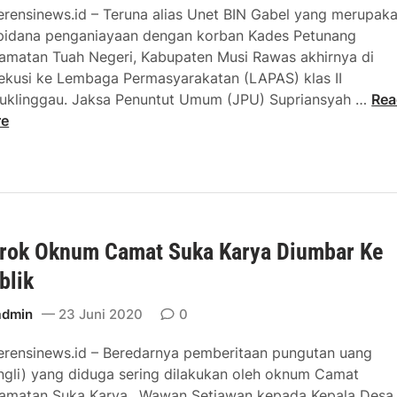
erensinews.id – Teruna alias Unet BIN Gabel yang merupak
pidana penganiayaan dengan korban Kades Petunang
amatan Tuah Negeri, Kabupaten Musi Rawas akhirnya di
ekusi ke Lembaga Permasyarakatan (LAPAS) klas II
P
uklinggau. Jaksa Penuntut Umum (JPU) Supriansyah …
Rea
u
re
t
u
s
a
n
rok Oknum Camat Suka Karya Diumbar Ke
M
A
blik
T
e
admin
23 Juni 2020
0
r
erensinews.id – Beredarnya pemberitaan pungutan uang
u
ngli) yang diduga sering dilakukan oleh oknum Camat
n
amatan Suka Karya,, Wawan Setiawan kepada Kepala Desa
a