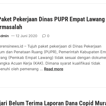
a
r
n
m
n
o
s
e
D
s
i
1
Paket Pekerjaan Dinas PUPR Empat Lawang
e
T
R
,
s
e
rmasalah
u
3
a
b
g
M
L
admin
12 Juni 2020
0
i
i
K
u
n
k
e
erensinews.id – Tujuh paket pekerjaan di Dinas Pekerjaan
b
g
a
K
m dan Penataan Ruang (PUPR), Pemerintah Kabupaten Em
u
T
n
a
ang (Pemkab Empat Lawang) tidak sesuai dengan dokum
k
i
N
s
angka Acuan Kerja (KAK). Dimana syarat kualifikasi tidak
M
n
e
d
7
penuhi oleh pemenang …
Read more
u
g
g
a
P
d
g
a
a
a
‑
r
k
D
P
a
e
i
e
t
k
n
jari Belum Terima Laporan Dana Copid Mur
P
e
d