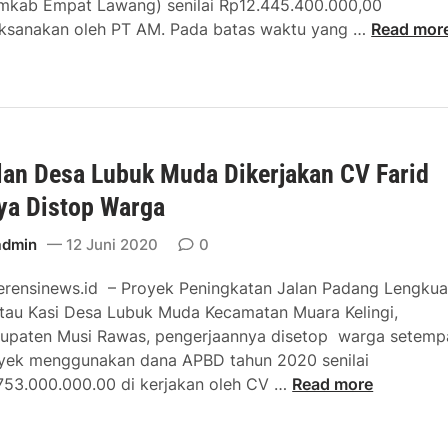
mkab Empat Lawang) senilai Rp12.445.400.000,00
P
h
u
P
aksanakan oleh PT AM. Pada batas waktu yang …
Read mor
U
k
n
e
P
a
g
n
R
n
l
i
E
S
i
n
m
e
g
p
t
lan Desa Lubuk Muda Dikerjakan CV Farid
k
a
o
a
t
ya Distop Warga
r
t
L
K
a
admin
12 Juni 2020
0
a
u
n
w
r
erensinews.id – Proyek Peningkatan Jalan Padang Lengkua
J
a
a
tau Kasi Desa Lubuk Muda Kecamatan Muara Kelingi,
a
n
n
upaten Musi Rawas, pengerjaannya disetop warga setemp
l
g
g
yek menggunakan dana APBD tahun 2020 senilai
a
P
V
J
753.000.000.00 di kerjakan oleh CV …
Read more
n
o
o
a
P
t
l
l
o
e
u