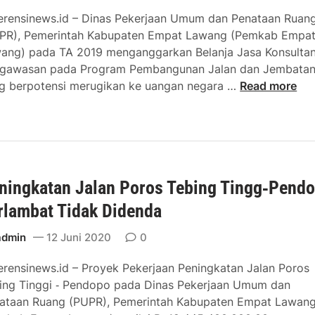
m
k
k
erensinews.id – Dinas Pekerjaan Umum dan Penataan Ruan
p
o
I
PR), Pemerintah Kabupaten Empat Lawang (Pemkab Empa
a
W
p
ang) pada TA 2019 menganggarkan Belanja Jasa Konsultan
t
a
a
gawasan pada Program Pembangunan Jalan dan Jembata
L
r
r
J
g berpotensi merugikan ke uangan negara …
Read more
a
n
a
w
o
s
a
L
a
n
a
K
g
p
o
D
o
ningkatan Jalan Poros Tebing Tingg‑Pend
n
i
r
s
p
rlambat Tidak Didenda
D
u
e
u
l
admin
12 Juni 2020
0
r
g
t
i
a
erensinews.id – Proyek Pekerjaan Peningkatan Jalan Poros
a
n
a
ing Tinggi ‑ Pendopo pada Dinas Pekerjaan Umum dan
n
t
n
ataan Ruang (PUPR), Pemerintah Kabupaten Empat Lawan
D
a
P