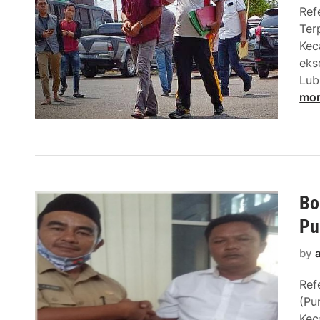
Ref
Ter
Kec
eks
Lub
mo
Bo
Pu
by
Ref
(Pu
Kec