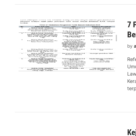
7 
Be
by
Ref
Umu
Law
Ker
ter
Ke