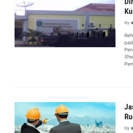
Di
Ku
by
Ref
pad
Pen
(Pe
Pem
Ja
Ru
by