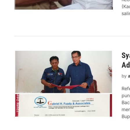
(Ka
sal
Sy
Ad
by
Ref
pun
Bac
men
Bup