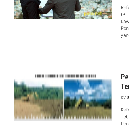
Ref
(PU
Law
Pen
yan
Pe
Te
by
Ref
Teb
Pen