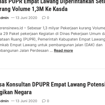
nas PUPR Empat Lawang Diperintahkan Set
k
u
l
,
t
rang Volume 1,3M Ke Kasda
i
O
a
k
k
admin
13 Juni 2020
0
n
n
g
erensinews.id – Sebesar 1,3 milyar Pekerjaan kurang Volume
u
8
a 29 Paket pekerjaan Kegiatan di Dinas Pekerjaan Umum d
m
8
ataan Ruang (PUPR), Pemerintah Kabupaten Empat Lawan
C
0
mkab Empat Lawang untuk pembangunan jalan (DAK) dan
a
J
D
bangunan Jalan Perdesaan …
Read more
m
u
i
a
t
n
t
a
a
K
O
s
a
l
P
d
e
sa Konsultan DPUPR Empat Lawang Potens
U
e
h
P
s
gikan Negara
A
R
S
d
E
admin
13 Juni 2020
0
u
i