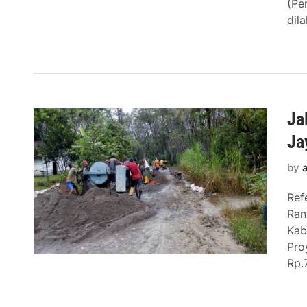
(Pe
dil
Ja
Ja
by
Ref
Ran
Kab
Pro
Rp.