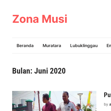
Skip
to
content
Zona Musi
Beranda
Muratara
Lubuklinggau
E
Bulan:
Juni 2020
Pu
by