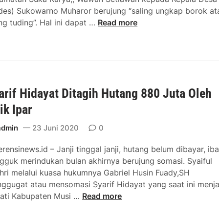
des) Sukowarno Muharor berujung “saling ungkap borok at
d
B
ing tuding”. Hal ini dapat …
Read more
i
o
B
r
u
o
i
k
E
O
m
arif Hidayat Ditagih Hutang 880 Juta Oleh
k
p
n
a
ik Ipar
u
t
m
admin
23 Juni 2020
0
B
C
u
erensinews.id – Janji tinggal janji, hutang belum dibayar, iba
a
l
gguk merindukan bulan akhirnya berujung somasi. Syaiful
m
a
hri melalui kuasa hukumnya Gabriel Husin Fuady,SH
a
n
ggugat atau mensomasi Syarif Hidayat yang saat ini menj
t
S
ati Kabupaten Musi …
Read more
S
y
u