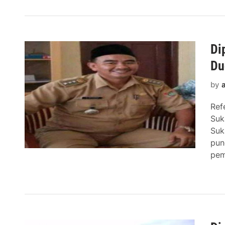
Di
Du
by
Ref
Suk
Suk
pun
pem