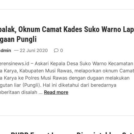
a
k
r
a
i
K
f
a
palak, Oknum Camat Kades Suko Warno Lap
H
r
i
y
gaan Pungli
d
a
a
admin
22 Juni 2020
0
D
y
i
erensinews.id – Askari Kepala Desa Suko Warno Kecamatan
a
u
a Karya, Kabupaten Musi Rawas, melaporkan oknum Cama
t
m
a Karya ke Polres Musi Rawas dengan dugaan melakukan
D
b
gutan liar (Pungli). Hal ini diketahui dari beredarnya
i
a
D
beritaan disalah …
Read more
t
r
i
a
K
p
g
e
a
i
P
l
h
u
a
H
b