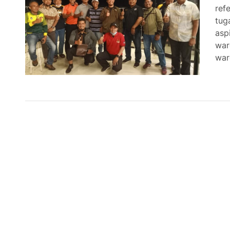
ref
tug
asp
war
war