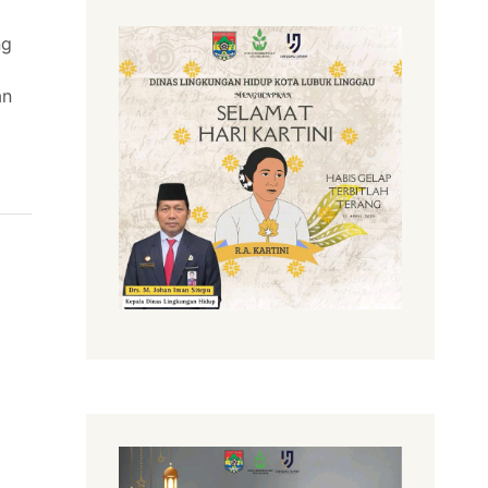
ng
an