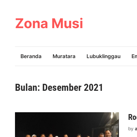
Skip
to
content
Zona Musi
Beranda
Muratara
Lubuklinggau
E
Bulan:
Desember 2021
Ro
by