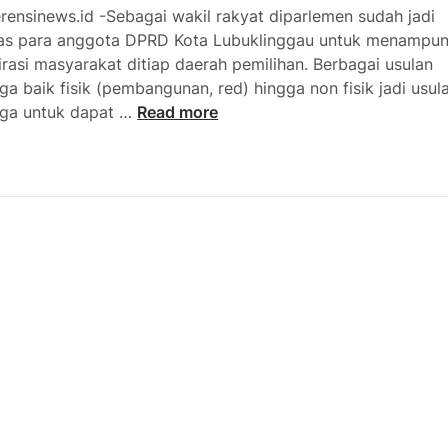
erensinews.id -Sebagai wakil rakyat diparlemen sudah jadi
as para anggota DPRD Kota Lubuklinggau untuk menampu
irasi masyarakat ditiap daerah pemilihan. Berbagai usulan
ga baik fisik (pembangunan, red) hingga non fisik jadi usul
R
ga untuk dapat …
Read more
o
d
i
W
i
j
a
y
a
S
e
r
a
p