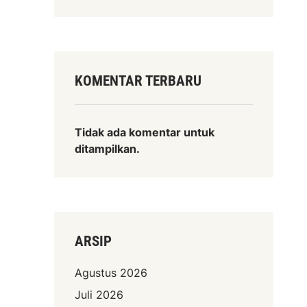
2
T
e
k
a
KOMENTAR TERBARU
n
k
a
Tidak ada komentar untuk
n
ditampilkan.
n
s
p
e
k
ARSIP
t
o
Agustus 2026
r
Juli 2026
a