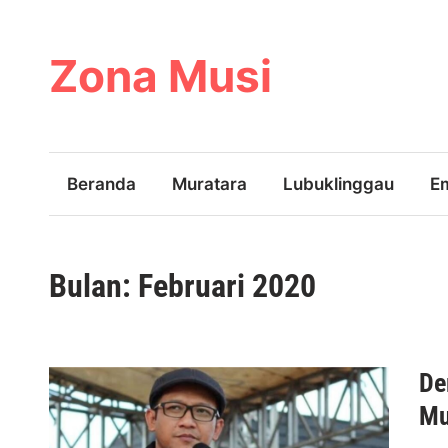
Skip
to
content
Zona Musi
Beranda
Muratara
Lubuklinggau
E
Bulan:
Februari 2020
De
Mu