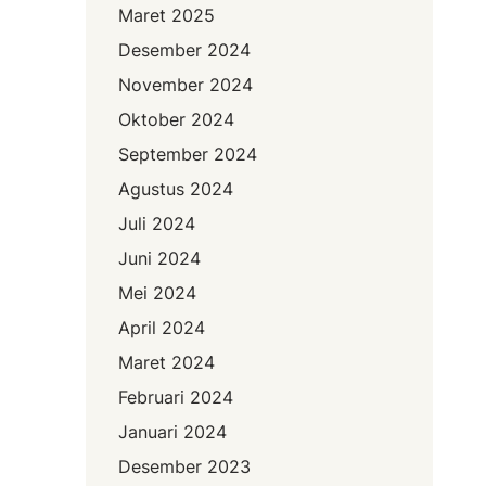
n
Maret 2025
B
Desember 2024
P
K
November 2024
P
Oktober 2024
a
September 2024
d
a
Agustus 2024
R
Juli 2024
S
Juni 2024
U
D
Mei 2024
R
April 2024
u
Maret 2024
p
Februari 2024
t
Januari 2024
Desember 2023