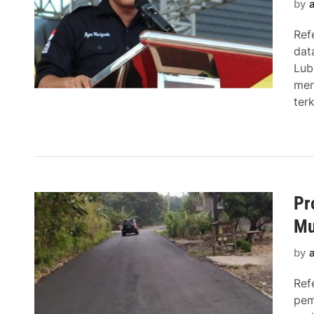
by
Ref
dat
Lub
men
ter
Pr
Mu
by
Ref
pem