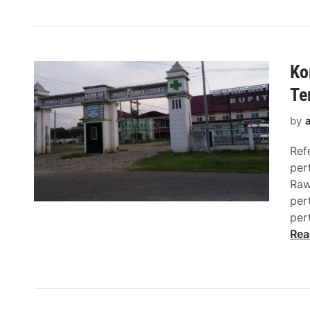
Ko
Te
by
Ref
per
Raw
per
per
Rea