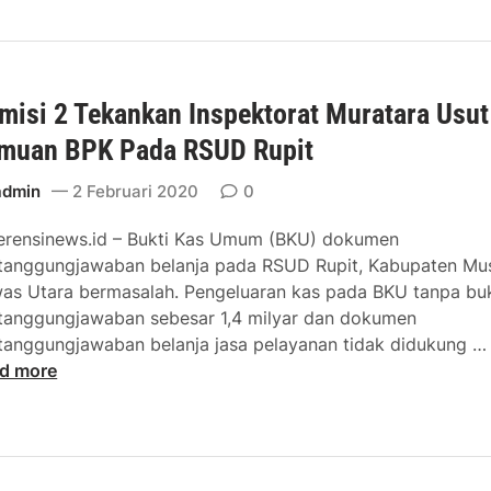
P
u
K
a
g
P
k
a
U
e
s
M
misi 2 Tekankan Inspektorat Muratara Usut
t
a
u
P
n
muan BPK Pada RSUD Rupit
r
e
d
a
k
admin
2 Februari 2020
0
i
t
e
K
a
erensinews.id – Bukti Kas Umum (BKU) dokumen
r
a
r
tanggungjawaban belanja pada RSUD Rupit, Kabupaten Mu
j
b
a
as Utara bermasalah. Pengeluaran kas pada BKU tanpa buk
a
u
tanggungjawaban sebesar 1,4 milyar dan dokumen
a
p
tanggungjawaban belanja jasa pelayanan tidak didukung …
n
a
d more
d
t
i
e
i
D
n
P
M
i
U
u