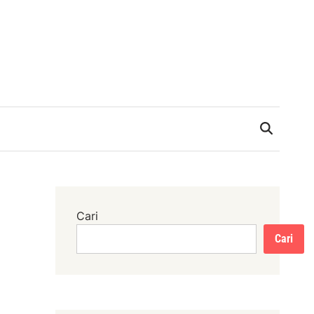
Cari
Cari
U