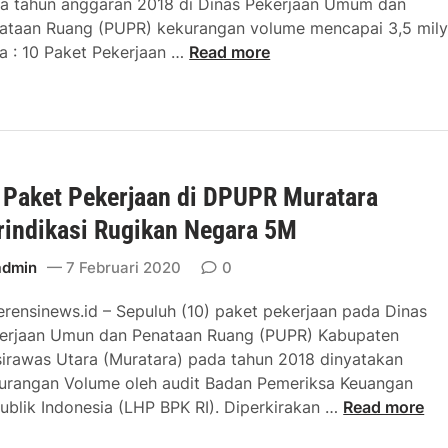
a tahun anggaran 2018 di Dinas Pekerjaan Umum dan
I
ataan Ruang (PUPR) kekurangan volume mencapai 3,5 mily
D
P
a : 10 Paket Pekerjaan …
Read more
e
r
s
o
a
y
k
e
U
k
s
 Paket Pekerjaan di DPUPR Muratara
D
u
A
t
rindikasi Rugikan Negara 5M
K
D
F
admin
7 Februari 2020
0
a
i
n
erensinews.id – Sepuluh (10) paket pekerjaan pada Dinas
s
a
erjaan Umun dan Penataan Ruang (PUPR) Kabupaten
i
H
irawas Utara (Muratara) pada tahun 2018 dinyatakan
k
i
urangan Volume oleh audit Badan Pemeriksa Keuangan
P
b
1
ublik Indonesia (LHP BPK RI). Diperkirakan …
Read more
e
a
0
n
h