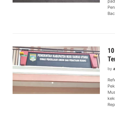
pad
Pen
Bac
10
Te
by
Ref
Pek
Mus
kek
Rep