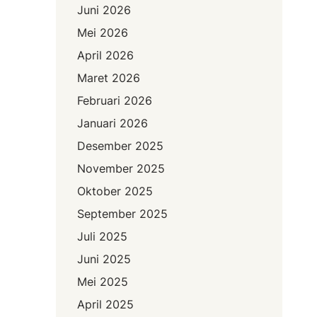
Juni 2026
t
M
Mei 2026
u
April 2026
r
Maret 2026
a
t
Februari 2026
a
Januari 2026
r
Desember 2025
a
U
November 2025
s
Oktober 2025
u
September 2025
t
T
Juli 2025
e
Juni 2025
m
Mei 2025
u
a
April 2025