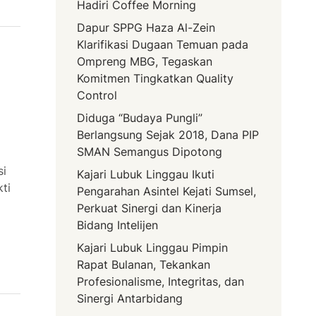
Hadiri Coffee Morning
Dapur SPPG Haza Al-Zein
Klarifikasi Dugaan Temuan pada
Ompreng MBG, Tegaskan
Komitmen Tingkatkan Quality
Control
Diduga “Budaya Pungli”
Berlangsung Sejak 2018, Dana PIP
SMAN Semangus Dipotong
si
Kajari Lubuk Linggau Ikuti
ti
Pengarahan Asintel Kejati Sumsel,
Perkuat Sinergi dan Kinerja
K
Bidang Intelijen
o
Kajari Lubuk Linggau Pimpin
m
Rapat Bulanan, Tekankan
Profesionalisme, Integritas, dan
s
Sinergi Antarbidang