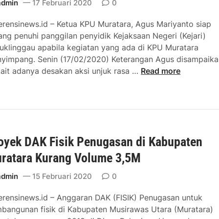
admin
17 Februari 2020
0
erensinews.id – Ketua KPU Muratara, Agus Mariyanto siap
ang penuhi panggilan penyidik Kejaksaan Negeri (Kejari)
uklinggau apabila kegiatan yang ada di KPU Muratara
yimpang. Senin (17/02/2020) Keterangan Agus disampaika
D
kait adanya desakan aksi unjuk rasa …
Read more
e
m
o
K
e
oyek DAK Fisik Penugasan di Kabupaten
j
a
ratara Kurang Volume 3,5M
r
i
admin
15 Februari 2020
0
,
erensinews.id – Anggaran DAK (FISIK) Penugasan untuk
H
bangunan fisik di Kabupaten Musirawas Utara (Muratara)
M