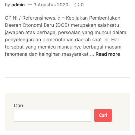
by
admin
3 Agustus 2020
0
l
k
OPINI / Referensinews.id – Kebijakan Pembentukan
a
Daerah Otonomi Baru (DOB) merupakan salahsatu
d
jawaban atas berbagai persoalan yang muncul dalam
a
penyelengaraan pemerintahan daerah saat ini. Hal
M
tersebut yang memicu munculnya berbagai macam
u
P
fenomena dan keinginan masyarakat …
Read more
r
i
a
l
D
k
a
a
n
d
M
a
u
K
Cari
r
a
a
Cari
b
t
u
a
p