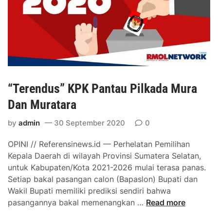
p
u
a
s
M
d
e
i
n
M
y
L
u
M
s
“Terendus” KPK Pantau Pilkada Mura
,
u
J
Dan Muratara
l
a
?
by
admin
30 September 2020
0
n
g
OPINI // Referensinews.id — Perhelatan Pemilihan
a
Kepala Daerah di wilayah Provinsi Sumatera Selatan,
n
untuk Kabupaten/Kota 2021-2026 mulai terasa panas.
J
Setiap bakal pasangan calon (Bapaslon) Bupati dan
a
Wakil Bupati memiliki prediksi sendiri bahwa
d
“
pasangannya bakal memenangkan …
Read more
i
T
P