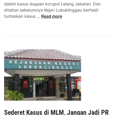
dalam kasus dugaan korupsi Lelang Jabatan. Dan
ditahun sebelumnya Kejari Lubuklinggau berhasil
L
tuntaskan kasus …
Read more
e
l
a
n
g
J
a
b
a
t
a
n
M
u
r
Sederet Kasus di MLM, Jangan Jadi PR
a