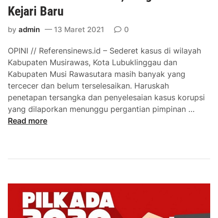
Kejari Baru
t
a
by
admin
13 Maret 2021
0
r
a
OPINI // Referensinews.id – Sederet kasus di wilayah
3
Kabupaten Musirawas, Kota Lubuklinggau dan
T
Kabupaten Musi Rawasutara masih banyak yang
e
tercecer dan belum terselesaikan. Haruskah
r
penetapan tersangka dan penyelesaian kasus korupsi
s
S
yang dilaporkan menunggu pergantian pimpinan …
a
e
Read more
n
d
g
e
k
r
a
e
,
t
S
K
i
a
a
s