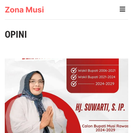
Skip
Zona Musi
Main
to
Men
content
OPINI