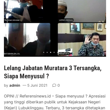
s
B
u
t
u
h
S
u
w
a
r
Lelang Jabatan Muratara 3 Tersangka,
t
i
Siapa Menyusul ?
by
admin
5 Juni 2021
0
OPINI // Referensinews.id – Siapa menyusul ? Apresiasi
yang tinggi diberikan publik untuk Kejaksaan Negeri
(Kejari) Lubuklinggau. Terbaru, 3 tersangka ditetapkan