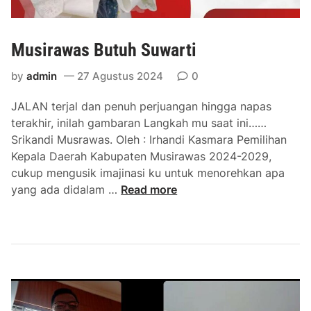
Musirawas Butuh Suwarti
by
admin
27 Agustus 2024
0
JALAN terjal dan penuh perjuangan hingga napas
terakhir, inilah gambaran Langkah mu saat ini……
Srikandi Musrawas. Oleh : Irhandi Kasmara Pemilihan
Kepala Daerah Kabupaten Musirawas 2024-2029,
cukup mengusik imajinasi ku untuk menorehkan apa
M
yang ada didalam …
Read more
u
s
i
r
a
w
a