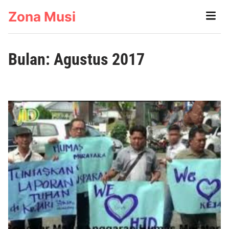
Skip
Zona Musi
Main
to
Men
content
Bulan:
Agustus 2017