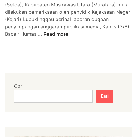
s
(Setda), Kabupaten Musirawas Utara (Muratara) mulai
u
dilakukan pemeriksaan oleh penyidik Kejaksaan Negeri
s
(Kejari) Lubuklinggau perihal laporan dugaan
H
penyimpangan anggaran publikasi media, Kamis (3/8).
u
K
Baca : Humas …
Read more
m
e
a
j
s
a
H
r
J
i
D
P
D
e
Cari
e
r
Cari
m
i
o
k
K
s
e
a
j
K
a
a