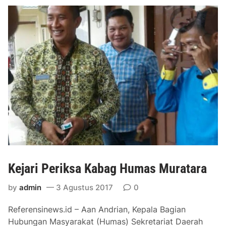
M
u
r
a
t
a
r
a
D
i
p
e
r
i
Kejari Periksa Kabag Humas Muratara
k
s
by
admin
3 Agustus 2017
0
a
K
Referensinews.id – Aan Andrian, Kepala Bagian
a
Hubungan Masyarakat (Humas) Sekretariat Daerah