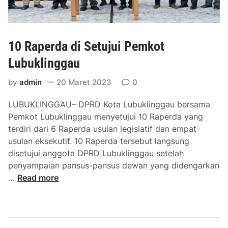
a
i
n
R
L
a
a
10 Raperda di Setujui Pemkot
w
n
a
Lubuklinggau
g
s
s
P
by
admin
20 Maret 2023
0
u
e
n
LUBUKLINGGAU– DPRD Kota Lubuklinggau bersama
r
g
Pemkot Lubuklinggau menyetujui 10 Raperda yang
s
k
terdiri dari 6 Raperda usulan legislatif dan empat
e
e
usulan eksekutif. 10 Raperda tersebut langsung
n
K
disetujui anggota DPRD Lubuklinggau setelah
t
e
penyampaian pansus-pansus dewan yang didengarkan
a
m
1
…
Read more
s
e
0
e
n
R
T
t
a
e
e
p
r