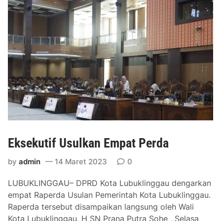
b
u
k
l
i
n
g
g
a
u
G
e
Eksekutif Usulkan Empat Perda
l
a
by
admin
14 Maret 2023
0
r
P
LUBUKLINGGAU– DPRD Kota Lubuklinggau dengarkan
a
empat Raperda Usulan Pemerintah Kota Lubuklinggau.
r
Raperda tersebut disampaikan langsung oleh Wali
i
Kota Lubuklinggau, H SN Prana Putra Sohe , Selasa