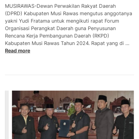
t
MUSIRAWAS-Dewan Perwakilan Rakyat Daerah
L
(DPRD) Kabupaten Musi Rawas mengutus anggotanya
u
yakni Yudi Fratama untuk mengikuti rapat Forum
b
Organisasi Perangkat Daerah guna Penyusunan
u
Rencana Kerja Pembangunan Daerah (RKPD)
k
D
Kabupaten Musi Rawas Tahun 2024. Rapat yang di …
l
P
Read more
i
R
n
D
g
M
g
u
a
r
u
a
I
k
u
t
i