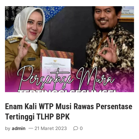
p
a
t
a
n
P
e
m
b
a
n
g
u
n
Enam Kali WTP Musi Rawas Persentase
a
n
Tertinggi TLHP BPK
D
by
admin
21 Maret 2023
0
i
M