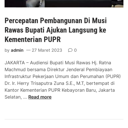
Percepatan Pembangunan Di Musi
Rawas Bupati Ajukan Langsung ke
Kementerian PUPR
by
admin
27 Maret 2023
0
JAKARTA – Audiensi Bupati Musi Rawas Hj. Ratna
Machmud bersama Direktur Jenderal Pembiayaan
Infrastruktur Pekerjaan Umum dan Perumahan (PUPR)
Dr. Ir. Herry Trisaputra Zuna S.E., M.T, bertempat di
Kantor Kementerian PUPR Kebayoran Baru, Jakarta
P
Selatan, …
Read more
e
r
c
e