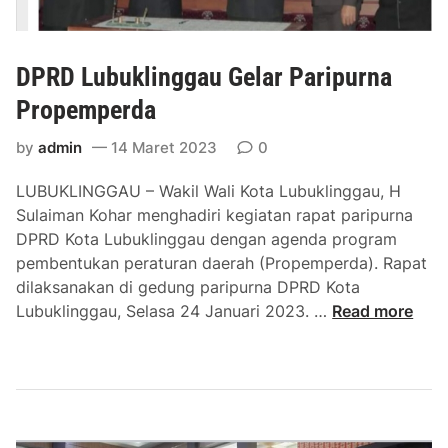
F
o
r
DPRD Lubuklinggau Gelar Paripurna
u
m
Propemperda
R
K
by
admin
14 Maret 2023
0
P
LUBUKLINGGAU – Wakil Wali Kota Lubuklinggau, H
D
Sulaiman Kohar menghadiri kegiatan rapat paripurna
T
DPRD Kota Lubuklinggau dengan agenda program
a
pembentukan peraturan daerah (Propemperda). Rapat
h
dilaksanakan di gedung paripurna DPRD Kota
u
D
Lubuklinggau, Selasa 24 Januari 2023. …
Read more
n
P
2
R
0
D
2
L
4
u