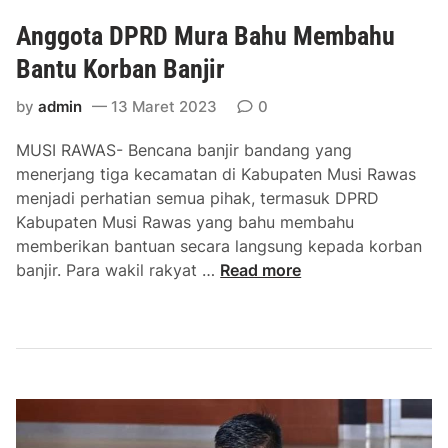
s
Anggota DPRD Mura Bahu Membahu
a
m
Bantu Korban Banjir
a
by
admin
13 Maret 2023
0
G
u
MUSI RAWAS- Bencana banjir bandang yang
b
menerjang tiga kecamatan di Kabupaten Musi Rawas
e
menjadi perhatian semua pihak, termasuk DPRD
r
Kabupaten Musi Rawas yang bahu membahu
n
memberikan bantuan secara langsung kepada korban
u
A
banjir. Para wakil rakyat …
Read more
r
n
S
g
u
g
m
o
s
t
e
a
l
D
S