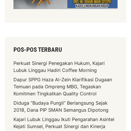
a
n
U
n
t
u
k
POS-POS TERBARU
K
e
Perkuat Sinergi Penegakan Hukum, Kajari
b
Lubuk Linggau Hadiri Coffee Morning
a
i
Dapur SPPG Haza Al-Zein Klarifikasi Dugaan
k
Temuan pada Ompreng MBG, Tegaskan
a
Komitmen Tingkatkan Quality Control
n
Diduga “Budaya Pungli” Berlangsung Sejak
2018, Dana PIP SMAN Semangus Dipotong
Kajari Lubuk Linggau Ikuti Pengarahan Asintel
Kejati Sumsel, Perkuat Sinergi dan Kinerja