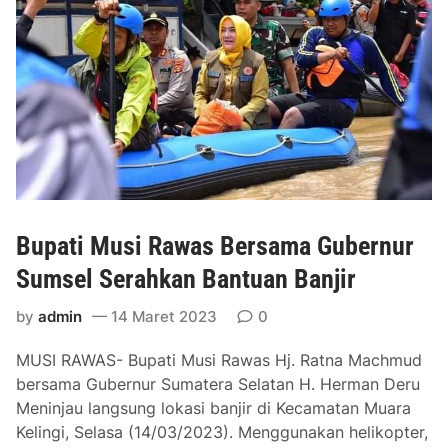
p
a
i
k
a
n
J
a
w
a
Bupati Musi Rawas Bersama Gubernur
b
a
Sumsel Serahkan Bantuan Banjir
n
by
admin
14 Maret 2023
0
E
k
MUSI RAWAS- Bupati Musi Rawas Hj. Ratna Machmud
s
bersama Gubernur Sumatera Selatan H. Herman Deru
e
Meninjau langsung lokasi banjir di Kecamatan Muara
k
Kelingi, Selasa (14/03/2023). Menggunakan helikopter,
u