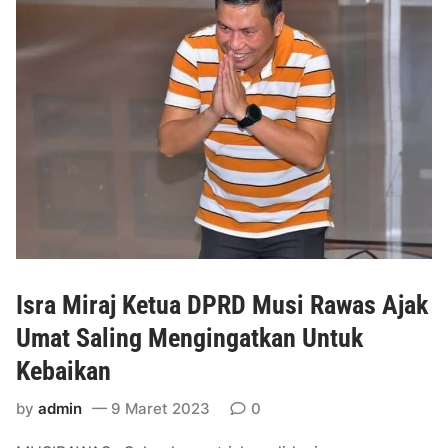
P
e
R
r
D
a
M
h
u
k
r
a
a
n
B
B
a
a
h
n
u
t
M
u
Isra Miraj Ketua DPRD Musi Rawas Ajak
e
a
m
Umat Saling Mengingatkan Untuk
n
b
B
Kebaikan
a
a
h
n
by
admin
9 Maret 2023
0
u
j
B