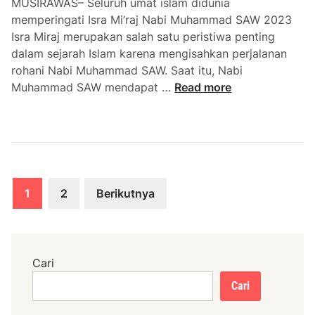
MUSIRAWAS– Seluruh umat islam didunia
i
a
memperingati Isra Mi’raj Nabi Muhammad SAW 2023
r
n
Isra Miraj merupakan salah satu peristiwa penting
t
dalam sejarah Islam karena mengisahkan perjalanan
u
rohani Nabi Muhammad SAW. Saat itu, Nabi
K
I
Muhammad SAW mendapat …
Read more
o
s
r
r
b
a
a
M
n
i
B
Paginasi
r
1
2
Berikutnya
a
a
pos
n
j
j
K
i
e
Cari
r
t
Cari
u
a