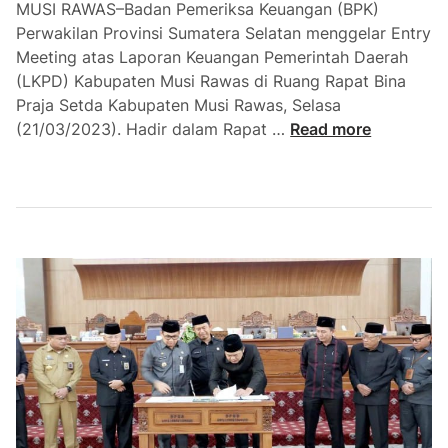
MUSI RAWAS–Badan Pemeriksa Keuangan (BPK)
u
Perwakilan Provinsi Sumatera Selatan menggelar Entry
s
Meeting atas Laporan Keuangan Pemerintah Daerah
i
(LKPD) Kabupaten Musi Rawas di Ruang Rapat Bina
R
Praja Setda Kabupaten Musi Rawas, Selasa
a
E
(21/03/2023). Hadir dalam Rapat …
Read more
w
n
a
a
s
m
B
K
u
a
p
l
a
i
t
W
i
T
A
P
j
M
u
u
k
s