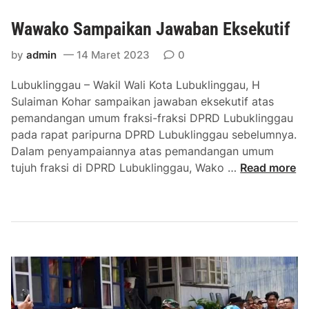
m
p
Wawako Sampaikan Jawaban Eksekutif
a
t
by
admin
14 Maret 2023
0
P
e
Lubuklinggau – Wakil Wali Kota Lubuklinggau, H
r
Sulaiman Kohar sampaikan jawaban eksekutif atas
d
pemandangan umum fraksi-fraksi DPRD Lubuklinggau
a
pada rapat paripurna DPRD Lubuklinggau sebelumnya.
Dalam penyampaiannya atas pemandangan umum
W
tujuh fraksi di DPRD Lubuklinggau, Wako …
Read more
a
w
a
k
o
S
a
m