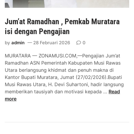
Jum’at Ramadhan , Pemkab Muratara
isi dengan Pengajian
by
admin
28 Februari 2026
0
MURATARA — ZONAMUSI.COM,—Pengajian Jum’at
Ramadhan ASN Pemerintah Kabupaten Musi Rawas
Utara berlangsung khidmat dan penuh makna di
Kantor Bupati Muratara, Jumat (27/02/2026).Bupati
Musi Rawas Utara, H. Devi Suhartoni, hadir langsung
J
memberikan tausiyah dan motivasi kepada …
Read
u
more
m
’
a
t