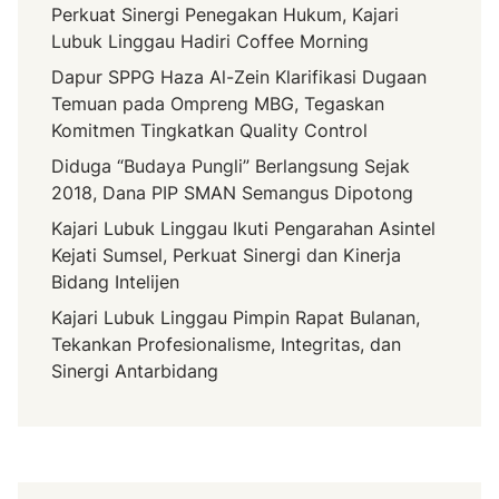
Perkuat Sinergi Penegakan Hukum, Kajari
e
Lubuk Linggau Hadiri Coffee Morning
r
Dapur SPPG Haza Al-Zein Klarifikasi Dugaan
d
Temuan pada Ompreng MBG, Tegaskan
a
Komitmen Tingkatkan Quality Control
M
U
Diduga “Budaya Pungli” Berlangsung Sejak
I
2018, Dana PIP SMAN Semangus Dipotong
M
Kajari Lubuk Linggau Ikuti Pengarahan Asintel
u
Kejati Sumsel, Perkuat Sinergi dan Kinerja
r
Bidang Intelijen
a
Kajari Lubuk Linggau Pimpin Rapat Bulanan,
t
Tekankan Profesionalisme, Integritas, dan
a
Sinergi Antarbidang
r
a