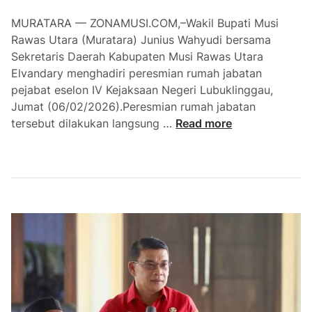
t
MURATARA — ZONAMUSI.COM,–Wakil Bupati Musi
a
Rawas Utara (Muratara) Junius Wahyudi bersama
r
Sekretaris Daerah Kabupaten Musi Rawas Utara
a
Elvandary menghadiri peresmian rumah jabatan
i
pejabat eselon IV Kejaksaan Negeri Lubuklinggau,
s
Jumat (06/02/2026).Peresmian rumah jabatan
i
W
tersebut dilakukan langsung …
Read more
d
a
e
b
n
u
g
p
a
J
n
u
P
n
e
i
n
u
g
s
a
W
j