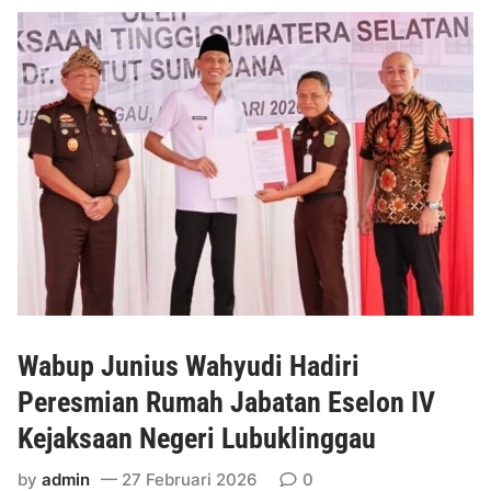
R
a
m
a
d
h
a
n
,
P
e
m
k
a
Wabup Junius Wahyudi Hadiri
b
M
Peresmian Rumah Jabatan Eselon IV
u
Kejaksaan Negeri Lubuklinggau
r
a
by
admin
27 Februari 2026
0