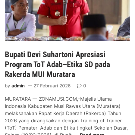
a
i
h
a
y
n
u
d
i
H
Bupati Devi Suhartoni Apresiasi
a
d
Program ToT Adab–Etika SD pada
i
Rakerda MUI Muratara
r
i
by
admin
27 Februari 2026
0
P
MURATARA — ZONAMUSI.COM,-Majelis Ulama
e
Indonesia Kabupaten Musi Rawas Utara (Muratara)
r
melaksanakan Rapat Kerja Daerah (Rakerda) Tahun
e
2026 yang dirangkaikan dengan Training of Trainer
s
(ToT) Pemateri Adab dan Etika tingkat Sekolah Dasar,
m
B
Selasa (10/02/2026), di Rupit. …
Read more
i