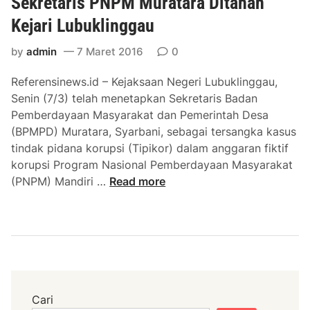
Sekretaris PNPM Muratara Ditahan
Kejari Lubuklinggau
by
admin
7 Maret 2016
0
Referensinews.id – Kejaksaan Negeri Lubuklinggau,
Senin (7/3) telah menetapkan Sekretaris Badan
Pemberdayaan Masyarakat dan Pemerintah Desa
(BPMPD) Muratara, Syarbani, sebagai tersangka kasus
tindak pidana korupsi (Tipikor) dalam anggaran fiktif
korupsi Program Nasional Pemberdayaan Masyarakat
S
(PNPM) Mandiri …
Read more
e
k
r
e
t
a
r
Cari