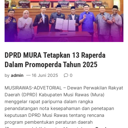
a
a
t
t
e
M
g
u
i
a
A
r
n
a
g
DPRD MURA Tetapkan 13 Raperda
K
g
e
Dalam Promoperda Tahun 2025
a
l
r
i
by
admin
16 Juni 2025
0
a
n
n
MUSIRAWAS-ADVETORIAL – Dewan Perwakilan Rakyat
g
d
Daerah (DPRD) Kabupaten Musi Rawas (Mura)
i
a
menggelar rapat paripurna dalam rangka
d
n
penandatangan nota kesepahaman dan penetapan
e
R
keputusan DPRD Musi Rawas tentang rencana
n
a
program pembentukan peraturan daerah
g
p