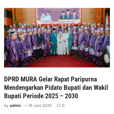
u
e
s
r
i
h
R
e
a
n
w
t
a
i
s
a
T
n
e
d
k
a
e
n
DPRD MURA Gelar Rapat Paripurna
n
P
M
e
Mendengarkan Pidato Bupati dan Wakil
o
n
Bupati Periode 2025 – 2030
U
e
B
t
by
admin
16 Juni 2025
0
e
a