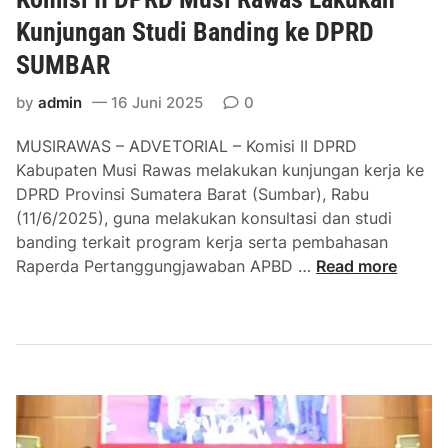
e
i
Kunjungan Studi Banding ke DPRD
d
N
SUMBAR
i
o
a
n
by
admin
16 Juni 2025
0
s
A
i
S
MUSIRAWAS – ADVETORIAL – Komisi II DPRD
F
N
Kabupaten Musi Rawas melakukan kunjungan kerja ke
o
DPRD Provinsi Sumatera Barat (Sumbar), Rabu
r
(11/6/2025), guna melakukan konsultasi dan studi
u
banding terkait program kerja serta pembahasan
m
B
Raperda Pertanggungjawaban APBD …
Read more
M
a
a
h
s
a
y
s
a
S
r
t
a
r
k