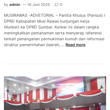
u
a
by
admin
16 Juni 2025
0
s
p
i
e
MUSIRAWAS -ADVETORIAL – Panitia Khusus (Pansus) I
R
r
DPRD Kabupaten Musi Rawas kunjungan kerja
a
d
(Kunker) ke DPRD Sumbar. Kunker ini dalam rangka
w
a
meningkatkan pemahaman serta menyerap referensi
a
D
terkait penanganan permukiman kumuh dan reformasi
s
a
D
struktur pemerintahan daerah, …
Read more
L
l
P
a
a
R
k
m
D
u
P
M
k
r
U
a
o
R
n
m
A
K
o
K
u
p
o
n
e
n
j
r
s