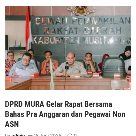
g
a
h
E
f
i
s
i
e
n
s
i
,
W
DPRD MURA Gelar Rapat Bersama
a
l
Bahas Pra Anggaran dan Pegawai Non
i
ASN
k
o
by
admin
18 Juni 2025
0