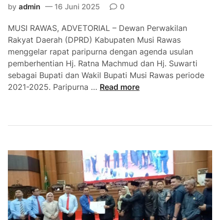
p
M
by
admin
16 Juni 2025
0
u
B
r
MUSI RAWAS, ADVETORIAL – Dewan Perwakilan
A
n
Rakyat Daerah (DPRD) Kabupaten Musi Rawas
R
a
menggelar rapat paripurna dengan agenda usulan
H
pemberhentian Hj. Ratna Machmud dan Hj. Suwarti
U
sebagai Bupati dan Wakil Bupati Musi Rawas periode
T
D
2021-2025. Paripurna …
Read more
K
P
a
R
b
D
u
M
p
U
a
R
t
A
e
G
n
e
M
l
u
a