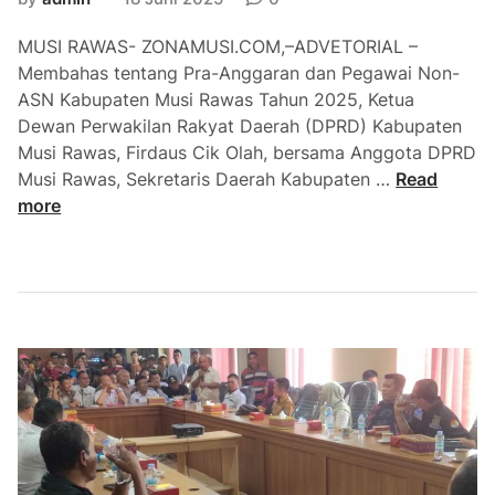
t
MUSI RAWAS- ZONAMUSI.COM,–ADVETORIAL –
a
Membahas tentang Pra-Anggaran dan Pegawai Non-
d
ASN Kabupaten Musi Rawas Tahun 2025, Ketua
a
Dewan Perwakilan Rakyat Daerah (DPRD) Kabupaten
n
Musi Rawas, Firdaus Cik Olah, bersama Anggota DPRD
W
D
Musi Rawas, Sekretaris Daerah Kabupaten …
Read
a
P
more
w
R
a
D
k
M
o
U
L
R
u
A
b
G
u
e
k
l
l
a
i