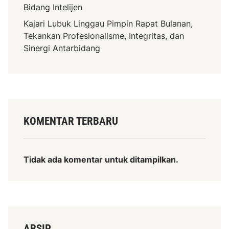
Bidang Intelijen
d
e
Kajari Lubuk Linggau Pimpin Rapat Bulanan,
2
Tekankan Profesionalisme, Integritas, dan
0
Sinergi Antarbidang
2
5
–
2
0
3
KOMENTAR TERBARU
0
Tidak ada komentar untuk ditampilkan.
ARSIP