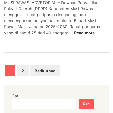
r
p
MUSI RAWAS, ADVETORIAL – Dewaan Perwakilan
s
a
Rakyat Daerah (DPRD) Kabupaten Musi Rawas
a
n
menggelar rapat paripurna dengan agenda
m
B
mendengarkan penyampaian pidato Bupati Musi
a
u
Rawas Masa Jabatan 2025-2030. Rapat paripurna
K
p
D
yang di hadiri 25 dari 40 anggota …
Read more
e
a
P
j
t
R
a
i
D
r
d
M
i
a
U
Paginasi
M
n
R
1
2
Berikutnya
u
W
A
pos
s
a
G
i
k
e
R
i
l
Cari
a
l
a
Cari
w
B
r
a
u
R