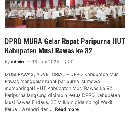
u
d
u
n
a
l
g
T
t
a
a
a
n
h
s
S
DPRD MURA Gelar Rapat Paripurna HUT
u
i
t
n
P
Kabupaten Musi Rawas ke 82
u
2
e
d
0
by
admin
16 Juni 2025
0
n
i
2
a
B
MUSI RAWAS, ADVETORIAL – DPRD Kabupaten Musi
5
n
a
Rawas menggelar rapat paripurna istimewa
g
n
memperingati HUT Kabupaten Musi Rawas ke 82.
a
d
Paripurna langsung dipimpin Ketua DPRD Kabupaten
n
i
Musi Rawas Firdaus, SE.M.Ikom didampingi Wakil
P
n
D
Ketua I, Azandri dan …
Read more
e
g
P
r
k
R
m
e
D