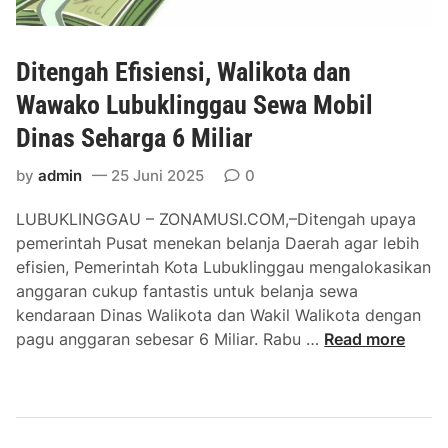
Ditengah Efisiensi, Walikota dan
Wawako Lubuklinggau Sewa Mobil
Dinas Seharga 6 Miliar
by
admin
25 Juni 2025
0
LUBUKLINGGAU – ZONAMUSI.COM,–Ditengah upaya
pemerintah Pusat menekan belanja Daerah agar lebih
efisien, Pemerintah Kota Lubuklinggau mengalokasikan
anggaran cukup fantastis untuk belanja sewa
kendaraan Dinas Walikota dan Wakil Walikota dengan
D
pagu anggaran sebesar 6 Miliar. Rabu …
Read more
i
t
e
n