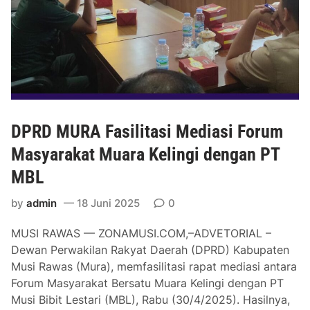
r
n
R
g
a
g
p
a
a
u
t
S
B
e
e
w
DPRD MURA Fasilitasi Mediasi Forum
r
a
s
Masyarakat Muara Kelingi dengan PT
M
a
o
MBL
m
b
a
i
by
admin
18 Juni 2025
0
B
l
MUSI RAWAS — ZONAMUSI.COM,–ADVETORIAL –
a
D
Dewan Perwakilan Rakyat Daerah (DPRD) Kabupaten
h
i
Musi Rawas (Mura), memfasilitasi rapat mediasi antara
a
n
Forum Masyarakat Bersatu Muara Kelingi dengan PT
s
a
Musi Bibit Lestari (MBL), Rabu (30/4/2025). Hasilnya,
P
s