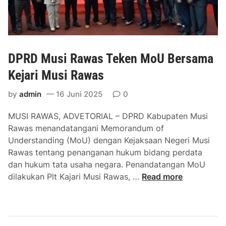
s
r
i
R
R
a
a
p
DPRD Musi Rawas Teken MoU Bersama
w
a
a
t
Kejari Musi Rawas
s
P
k
a
by
admin
16 Juni 2025
0
e
r
MUSI RAWAS, ADVETORIAL – DPRD Kabupaten Musi
8
i
Rawas menandatangani Memorandum of
2
p
Understanding (MoU) dengan Kejaksaan Negeri Musi
u
Rawas tentang penanganan hukum bidang perdata
r
dan hukum tata usaha negara. Penandatangan MoU
n
D
dilakukan Plt Kajari Musi Rawas, …
Read more
a
P
P
R
e
D
m
M
b