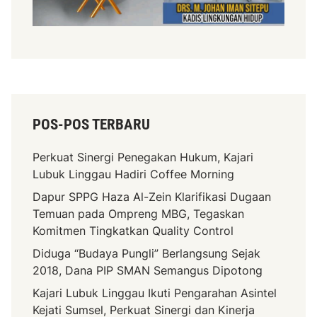
d
a
n
W
a
k
i
POS-POS TERBARU
l
B
Perkuat Sinergi Penegakan Hukum, Kajari
u
Lubuk Linggau Hadiri Coffee Morning
p
a
Dapur SPPG Haza Al-Zein Klarifikasi Dugaan
t
Temuan pada Ompreng MBG, Tegaskan
i
Komitmen Tingkatkan Quality Control
P
Diduga “Budaya Pungli” Berlangsung Sejak
e
2018, Dana PIP SMAN Semangus Dipotong
r
Kajari Lubuk Linggau Ikuti Pengarahan Asintel
i
Kejati Sumsel, Perkuat Sinergi dan Kinerja
o