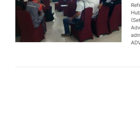
Ref
Hub
(Se
Adv
adm
ADV