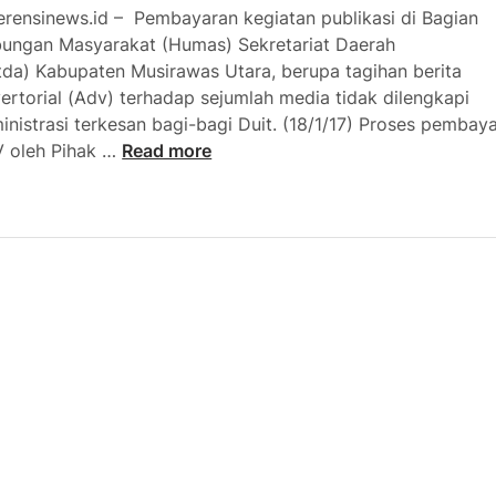
erensinews.id – Pembayaran kegiatan publikasi di Bagian
ungan Masyarakat (Humas) Sekretariat Daerah
tda) Kabupaten Musirawas Utara, berupa tagihan berita
ertorial (Adv) terhadap sejumlah media tidak dilengkapi
inistrasi terkesan bagi-bagi Duit. (18/1/17) Proses pembay
H
 oleh Pihak …
Read more
u
m
a
s
M
u
r
a
t
a
r
a
B