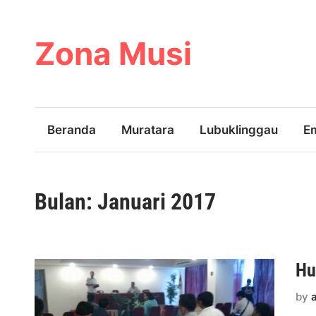
Skip
to
content
Zona Musi
Beranda
Muratara
Lubuklinggau
E
Bulan:
Januari 2017
Hu
by