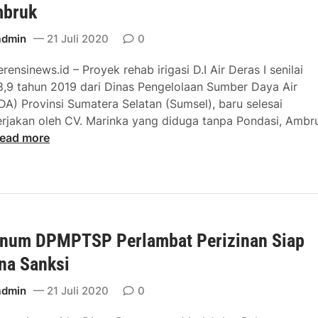
p
i
i
bruk
o
a
a
n
y
d
l
a
admin
21 Juli 2020
0
e
a
i
D
k
erensinews.id – Proyek rehab irigasi D.I Air Deras I senilai
r
i
A
8,9 tahun 2019 dari Dinas Pengelolaan Sumber Daya Air
i
p
s
DA) Provinsi Sumatera Selatan (Sumsel), baru selesai
P
e
p
erjakan oleh CV. Marinka yang diduga tanpa Pondasi, Ambr
A
r
i
A
ead more
M
i
r
k
a
s
s
a
i
,
D
S
e
num DPMPTSP Perlambat Perizinan Siap
P
w
J
na Sanksi
a
F
n
admin
21 Juli 2020
0
i
k