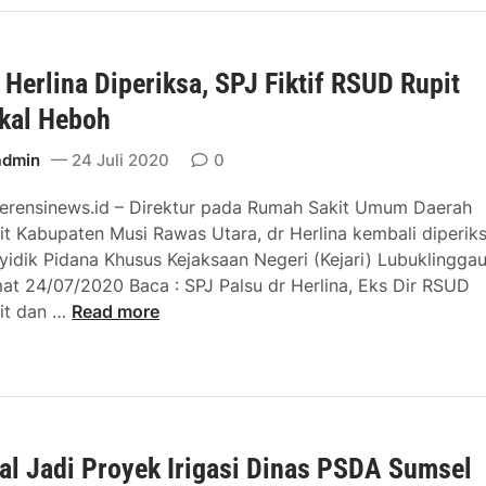
M
r
a
u
g
r
s
a
g
. Herlina Diperiksa, SPJ Fiktif RSUD Rupit
i
L
a
kal Heboh
r
u
B
a
b
a
admin
24 Juli 2020
0
w
u
t
a
k
u
erensinews.id – Direktur pada Rumah Sakit Umum Daerah
s
l
U
it Kabupaten Musi Rawas Utara, dr Herlina kembali diperik
K
i
r
yidik Pidana Khusus Kejaksaan Negeri (Kejari) Lubuklinggau
e
n
i
at 24/07/2020 Baca : SPJ Palsu dr Herlina, Eks Dir RSUD
l
g
p
d
it dan …
Read more
u
g
B
r
h
a
a
.
k
u
k
H
a
W
a
e
n
a
l
r
P
s
al Jadi Proyek Irigasi Dinas PSDA Sumsel
D
l
r