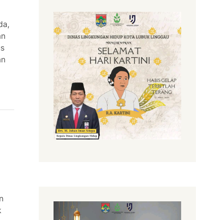
da,
an
us
an
n
k