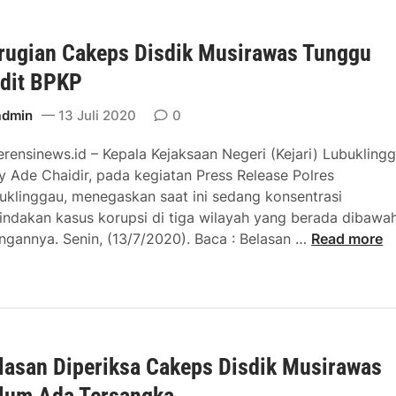
r
t
K
u
i
e
rugian Cakeps Disdik Musirawas Tunggu
s
k
n
a
K
dit BPKP
a
h
a
S
a
admin
13 Juli 2020
0
b
a
a
u
n
erensinews.id – Kepala Kejaksaan Negeri (Kejari) Lubuklingg
n
r
k
ly Ade Chaidir, pada kegiatan Press Release Polres
M
T
s
uklinggau, menegaskan saat ini sedang konsentrasi
e
e
i
indakan kasus korupsi di tiga wilayah yang berada dibawa
d
r
K
ngannya. Senin, (13/7/2020). Baca : Belasan …
Read more
i
j
e
a
a
r
A
r
u
k
i
g
l
n
i
a
g
lasan Diperiksa Cakeps Disdik Musirawas
a
m
D
n
a
lum Ada Tersangka
i