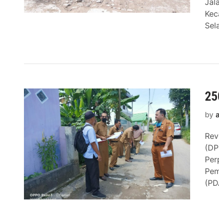
Jal
Kec
Sel
25
by
Rev
(DP
Per
Pem
(PD