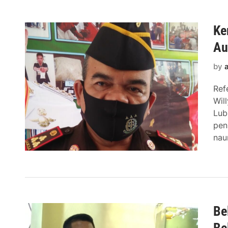
Ke
Au
by
Ref
Wil
Lub
pen
nau
Be
Be