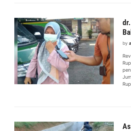
dr
Ba
by
Rev
Rup
pen
Jum
Rup
As