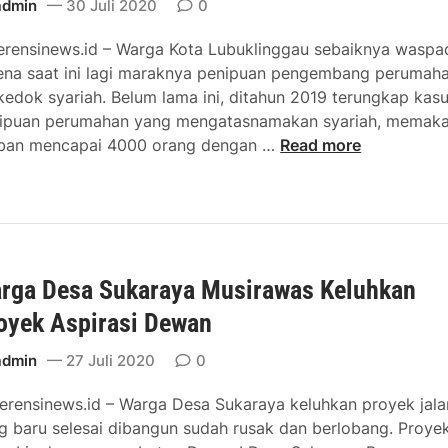
admin
30 Juli 2020
0
erensinews.id – Warga Kota Lubuklinggau sebaiknya waspa
ena saat ini lagi maraknya penipuan pengembang perumah
kedok syariah. Belum lama ini, ditahun 2019 terungkap kas
ipuan perumahan yang mengatasnamakan syariah, memak
M
ban mencapai 4000 orang dengan …
Read more
a
r
a
k
P
rga Desa Sukaraya Musirawas Keluhkan
e
n
oyek Aspirasi Dewan
i
p
admin
27 Juli 2020
0
u
erensinews.id – Warga Desa Sukaraya keluhkan proyek jala
a
g baru selesai dibangun sudah rusak dan berlobang. Proye
n