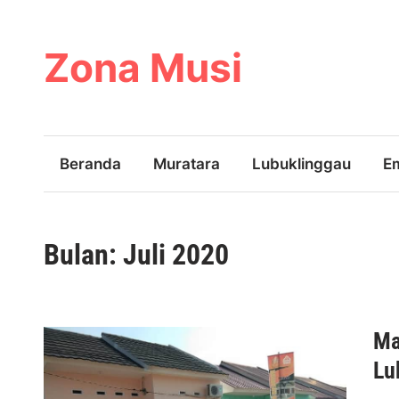
Skip
to
content
Zona Musi
Beranda
Muratara
Lubuklinggau
E
Bulan:
Juli 2020
Ma
Lu