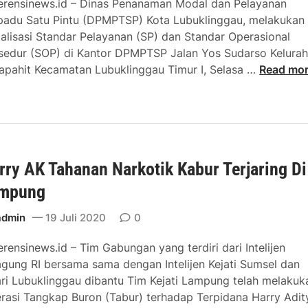
erensinews.id – Dinas Penanaman Modal dan Pelayanan
t
padu Satu Pintu (DPMPTSP) Kota Lubuklinggau, melakukan
i
ialisasi Standar Pelayanan (SP) dan Standar Operasional
f
sedur (SOP) di Kantor DPMPTSP Jalan Yos Sudarso Kelura
R
O
apahit Kecamatan Lubuklinggau Timur I, Selasa …
Read mo
S
k
U
n
D
u
R
m
u
D
p
rry AK Tahanan Narkotik Kabur Terjaring Di
P
D
i
M
mpung
t
P
B
T
admin
19 Juli 2020
0
a
S
k
erensinews.id – Tim Gabungan yang terdiri dari Intelijen
P
a
agung RI bersama sama dengan Intelijen Kejati Sumsel dan
P
l
ari Lubuklinggau dibantu Tim Kejati Lampung telah melakuk
e
D
H
rasi Tangkap Buron (Tabur) terhadap Terpidana Harry Adit
r
A
e