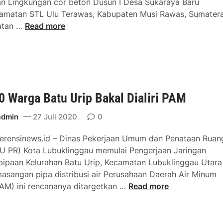
an Lingkungan cor beton Dusun I Desa Sukaraya Baru
P
amatan STL Ulu Terawas, Kabupaten Musi Rawas, Sumater
e
W
atan …
Read more
r
a
u
r
m
g
a
a
h
D
a
0 Warga Batu Urip Bakal Dialiri PAM
e
n
s
S
admin
27 Juli 2020
0
a
y
S
a
erensinews.id – Dinas Pekerjaan Umum dan Penataan Rua
u
r
U PR) Kota Lubuklinggau memulai Pengerjaan Jaringan
k
i
pipaan Kelurahan Batu Urip, Kecamatan Lubuklinggau Utara I
a
a
asangan pipa distribusi air Perusahaan Daerah Air Minum
r
h
2
AM) ini rencananya ditargetkan …
Read more
a
,
5
y
W
0
a
a
W