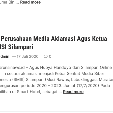
H
uma Bin …
Read more
l
b
a
a
o
r
m
m
h
r
b
y
a
A
t
 Perusahaan Media Aklamasi Agus Ketua
K
P
A
T
e
SI Silampari
m
a
r
h
admin
17 Juli 2020
0
i
a
z
erensinews.id – Agus Hubya Handoyo dari Silampari Online
n
i
pilih secara aklamasi menjadi Ketua Serikat Media Siber
a
n
onesia (SMSI) Silampari (Musi Rawas, Lubuklinggau, Muratar
n
a
engurusan periode 2020 – 2023. Jumat (17/7/2020) Pada
N
n
1
ilihan di Smart Hotel, sebagai …
Read more
a
S
2
r
i
P
k
a
e
o
p