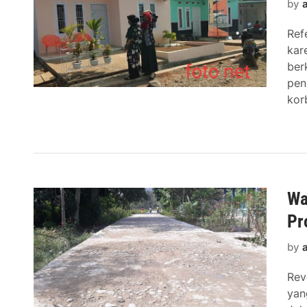
by
Ref
kar
ber
pen
kor
Wa
Pr
by
Rev
yan