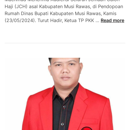
a
Haji (JCH) asal Kabupaten Musi Rawas, di Pendopoan
r
Rumah Dinas Bupati Kabupaten Musi Rawas, Kamis
g
P
(23/05/2024). Turut Hadir, Ketua TP PKK …
Read more
a
e
H
s
a
a
d
n
i
B
r
u
i
p
T
a
a
t
b
i
l
M
i
u
g
r
h
a
A
U