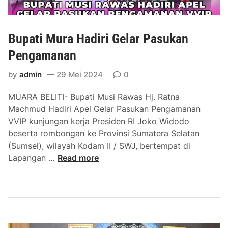
i
d
o
Bupati Mura Hadiri Gelar Pasukan
d
o
Pengamanan
K
by
admin
29 Mei 2024
0
u
n
MUARA BELITI- Bupati Musi Rawas Hj. Ratna
j
Machmud Hadiri Apel Gelar Pasukan Pengamanan
u
VVIP kunjungan kerja Presiden RI Joko Widodo
n
beserta rombongan ke Provinsi Sumatera Selatan
g
(Sumsel), wilayah Kodam II / SWJ, bertempat di
i
B
Lapangan …
Read more
R
u
S
p
P
a
a
t
n
i
g