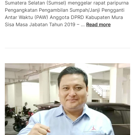
Sumatera Selatan (Sumsel) menggelar rapat paripurna
p
Pengangkatan Pengambilan Sumpah/Janji Pengganti
i
Antar Waktu (PAW) Anggota DPRD Kabupaten Mura
l
P
Sisa Masa Jabatan Tahun 2019 – …
Read more
k
A
a
W
d
F
a
r
M
a
u
k
s
s
i
i
r
P
a
a
w
r
a
t
s
a
i
G