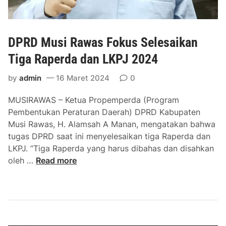
o
l
k
DPRD Musi Rawas Fokus Selesaikan
a
r
Tiga Raperda dan LKPJ 2024
D
by
admin
16 Maret 2024
0
P
R
MUSIRAWAS – Ketua Propemperda (Program
D
Pembentukan Peraturan Daerah) DPRD Kabupaten
M
Musi Rawas, H. Alamsah A Manan, mengatakan bahwa
u
tugas DPRD saat ini menyelesaikan tiga Raperda dan
s
LKPJ. “Tiga Raperda yang harus dibahas dan disahkan
i
D
oleh …
Read more
R
P
a
R
w
D
a
M
s
u