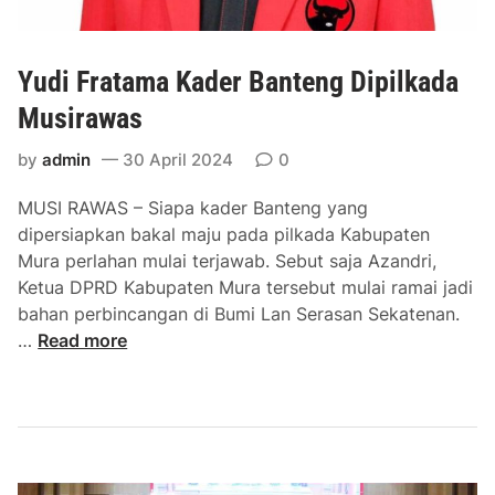
k
n
b
t
a
u
Yudi Fratama Kader Banteng Dipilkada
r
k
J
Musirawas
e
by
admin
30 April 2024
0
m
a
MUSI RAWAS – Siapa kader Banteng yang
a
dipersiapkan bakal maju pada pilkada Kabupaten
h
Mura perlahan mulai terjawab. Sebut saja Azandri,
H
Ketua DPRD Kabupaten Mura tersebut mulai ramai jadi
a
bahan perbincangan di Bumi Lan Serasan Sekatenan.
j
Y
…
Read more
i
u
d
i
F
r