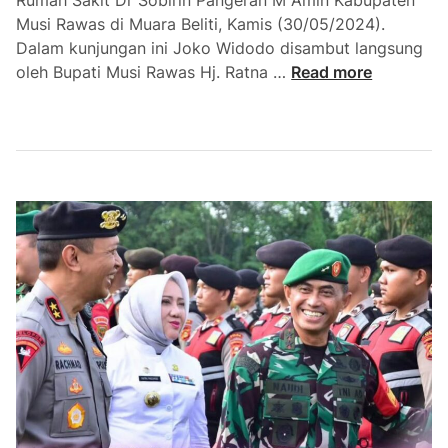
n
Musi Rawas di Muara Beliti, Kamis (30/05/2024).
W
Dalam kunjungan ini Joko Widodo disambut langsung
a
P
oleh Bupati Musi Rawas Hj. Ratna …
Read more
k
r
a
e
f
s
S
i
e
d
r
e
i
n
b
R
u
I
B
,
u
J
k
o
u
k
o
W