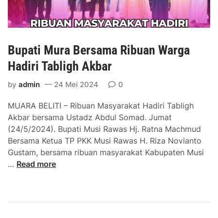
i
k
a
n
Bupati Mura Bersama Ribuan Warga
7
I
Hadiri Tabligh Akbar
s
by
admin
24 Mei 2024
0
u
S
MUARA BELITI – Ribuan Masyarakat Hadiri Tabligh
t
Akbar bersama Ustadz Abdul Somad. Jumat
r
(24/5/2024). Bupati Musi Rawas Hj. Ratna Machmud
a
Bersama Ketua TP PKK Musi Rawas H. Riza Novianto
t
Gustam, bersama ribuan masyarakat Kabupaten Musi
e
B
…
Read more
g
u
i
p
s
a
R
t
P