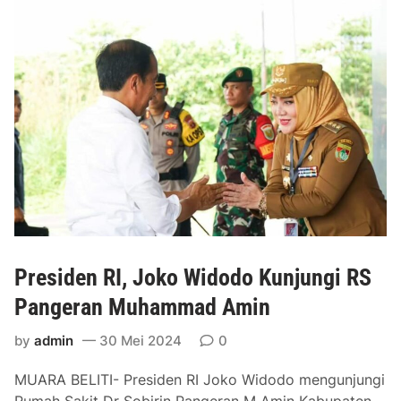
M
u
r
a
L
a
u
n
c
h
i
n
g
Presiden RI, Joko Widodo Kunjungi RS
G
e
Pangeran Muhammad Amin
r
by
admin
30 Mei 2024
0
a
k
MUARA BELITI- Presiden RI Joko Widodo mengunjungi
a
Rumah Sakit Dr Sobirin Pangeran M Amin Kabupaten