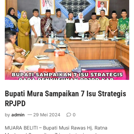
M
e
u
r
r
a
a
n
H
M
a
u
d
h
i
a
r
m
i
m
G
a
e
d
l
A
Bupati Mura Sampaikan 7 Isu Strategis
a
m
r
RPJPD
i
P
n
by
admin
29 Mei 2024
0
a
s
MUARA BELITI – Bupati Musi Rawas Hj. Ratna
u