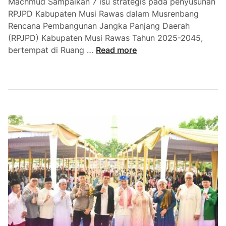
Machmud Sampaikan 7 isu strategis pada penyusunan
k
RPJPD Kabupaten Musi Rawas dalam Musrenbang
a
Rencana Pembangunan Jangka Panjang Daerah
n
(RPJPD) Kabupaten Musi Rawas Tahun 2025-2045,
P
B
bertempat di Ruang …
Read more
e
u
n
p
g
a
a
t
m
i
a
M
n
u
a
r
n
a
S
a
m
p
a