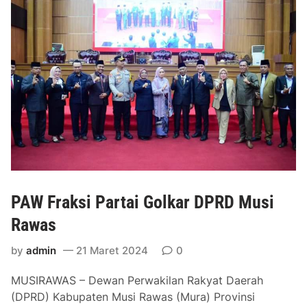
a
t
a
m
a
K
a
d
e
r
B
a
PAW Fraksi Partai Golkar DPRD Musi
n
t
Rawas
e
n
by
admin
21 Maret 2024
0
g
MUSIRAWAS – Dewan Perwakilan Rakyat Daerah
D
(DPRD) Kabupaten Musi Rawas (Mura) Provinsi
i