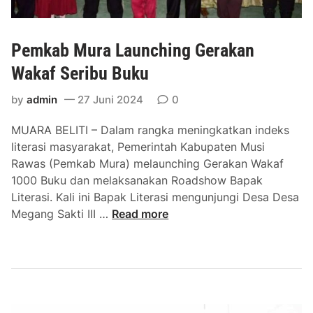
Pemkab Mura Launching Gerakan
Wakaf Seribu Buku
by
admin
27 Juni 2024
0
MUARA BELITI – Dalam rangka meningkatkan indeks
literasi masyarakat, Pemerintah Kabupaten Musi
Rawas (Pemkab Mura) melaunching Gerakan Wakaf
1000 Buku dan melaksanakan Roadshow Bapak
Literasi. Kali ini Bapak Literasi mengunjungi Desa Desa
P
Megang Sakti III …
Read more
e
m
k
a
b