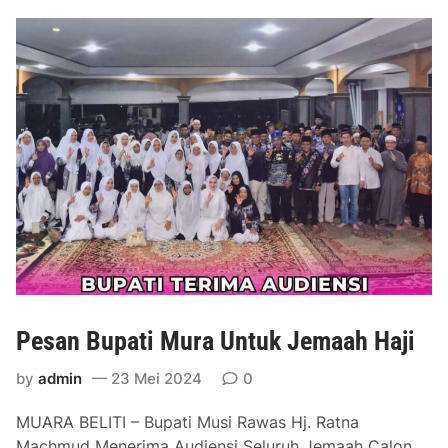
i
J
M
P
u
D
r
a
B
e
r
s
a
m
a
R
i
Pesan Bupati Mura Untuk Jemaah Haji
b
u
by
admin
23 Mei 2024
0
a
n
MUARA BELITI – Bupati Musi Rawas Hj. Ratna
W
Machmud Menerima Audiensi Seluruh Jemaah Calon