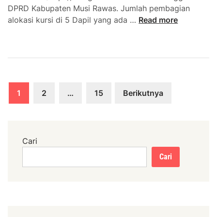
DPRD Kabupaten Musi Rawas. Jumlah pembagian
k
A
alokasi kursi di 5 Dapil yang ada …
Read more
a
z
n
a
T
n
i
d
g
r
a
Paginasi
i
R
1
2
…
15
Berikutnya
K
pos
a
e
p
m
e
b
r
Cari
a
d
Cari
l
a
i
d
k
a
e
n
K
L
u