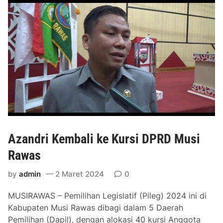
s
i
R
a
w
a
s
F
o
k
u
Azandri Kembali ke Kursi DPRD Musi
s
S
Rawas
e
l
by
admin
2 Maret 2024
0
e
MUSIRAWAS – Pemilihan Legislatif (Pileg) 2024 ini di
s
Kabupaten Musi Rawas dibagi dalam 5 Daerah
a
Pemilihan (Dapil), dengan alokasi 40 kursi Anggota
i