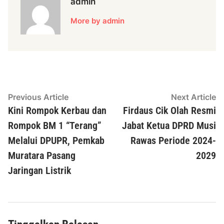
admin
More by admin
Navigasi
Previous
N
Previous Article
Next Article
article:
ar
Kini Rompok Kerbau dan
Firdaus Cik Olah Resmi
pos
Rompok BM 1 “Terang”
Jabat Ketua DPRD Musi
Melalui DPUPR, Pemkab
Rawas Periode 2024-
Muratara Pasang
2029
Jaringan Listrik