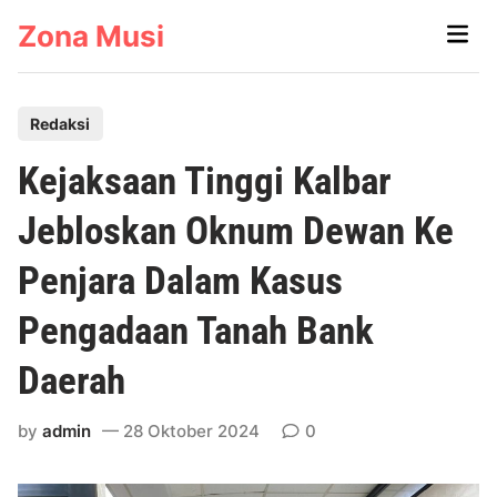
Skip
Zona Musi
Main
to
Men
content
P
Redaksi
o
Kejaksaan Tinggi Kalbar
s
t
Jebloskan Oknum Dewan Ke
e
Penjara Dalam Kasus
d
i
Pengadaan Tanah Bank
n
Daerah
by
admin
28 Oktober 2024
0