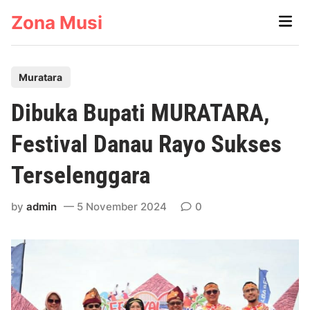
Skip
Zona Musi
Main
to
Men
content
P
Muratara
o
Dibuka Bupati MURATARA,
s
t
Festival Danau Rayo Sukses
e
Terselenggara
d
i
by
admin
5 November 2024
0
n