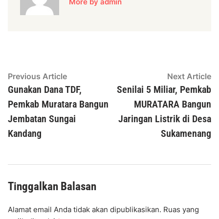
More by admin
Navigasi
Previous
N
Previous Article
Next Article
article:
ar
Gunakan Dana TDF,
Senilai 5 Miliar, Pemkab
pos
Pemkab Muratara Bangun
MURATARA Bangun
Jembatan Sungai
Jaringan Listrik di Desa
Kandang
Sukamenang
Tinggalkan Balasan
Alamat email Anda tidak akan dipublikasikan.
Ruas yang