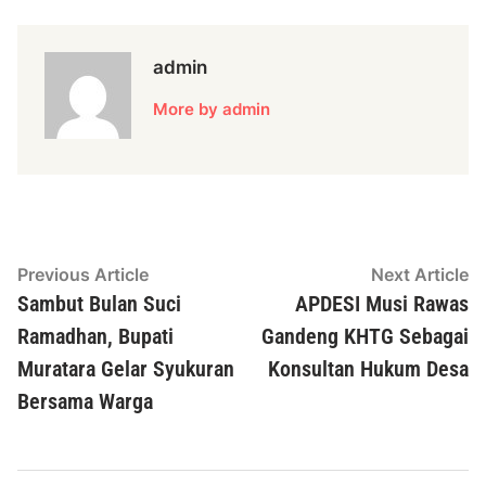
admin
More by admin
Navigasi
Previous
N
Previous Article
Next Article
article:
ar
Sambut Bulan Suci
APDESI Musi Rawas
pos
Ramadhan, Bupati
Gandeng KHTG Sebagai
Muratara Gelar Syukuran
Konsultan Hukum Desa
Bersama Warga