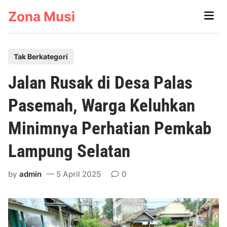
Skip
Zona Musi
Main
to
Men
content
P
Tak Berkategori
o
Jalan Rusak di Desa Palas
s
t
Pasemah, Warga Keluhkan
e
Minimnya Perhatian Pemkab
d
i
Lampung Selatan
n
by
admin
5 April 2025
0