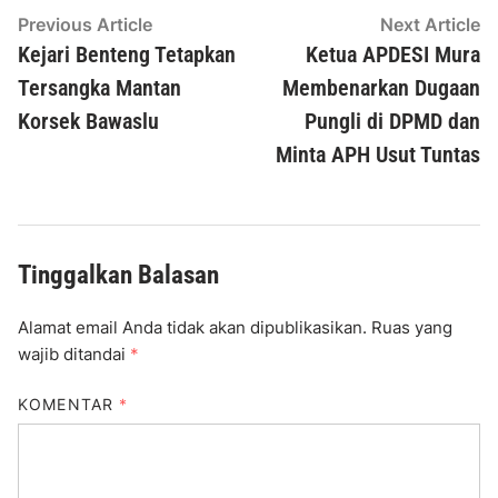
Navigasi
Previous
N
Previous Article
Next Article
article:
ar
Kejari Benteng Tetapkan
Ketua APDESI Mura
pos
Tersangka Mantan
Membenarkan Dugaan
Korsek Bawaslu
Pungli di DPMD dan
Minta APH Usut Tuntas
Tinggalkan Balasan
Alamat email Anda tidak akan dipublikasikan.
Ruas yang
wajib ditandai
*
KOMENTAR
*