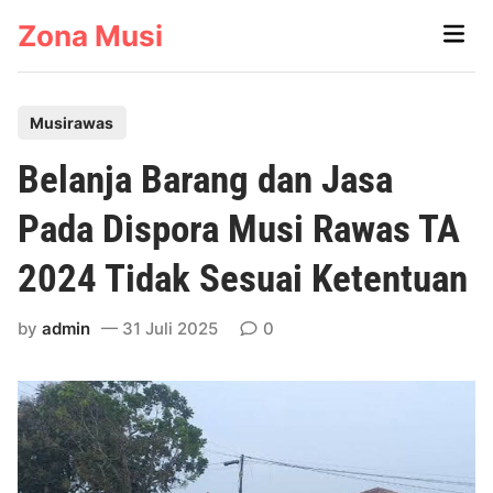
Skip
Zona Musi
Main
to
Men
content
P
Musirawas
o
Belanja Barang dan Jasa
s
t
Pada Dispora Musi Rawas TA
e
2024 Tidak Sesuai Ketentuan
d
i
by
admin
31 Juli 2025
0
n