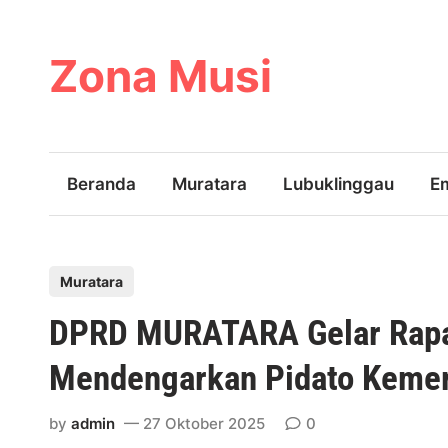
Skip
to
content
Zona Musi
Beranda
Muratara
Lubuklinggau
E
P
Muratara
o
DPRD MURATARA Gelar Rapat
s
t
Mendengarkan Pidato Keme
e
d
by
admin
27 Oktober 2025
0
i