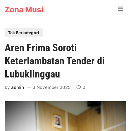
Skip
Zona Musi
Main
to
Men
content
P
Tak Berkategori
o
Aren Frima Soroti
s
t
Keterlambatan Tender di
e
Lubuklinggau
d
i
by
admin
3 November 2025
0
n