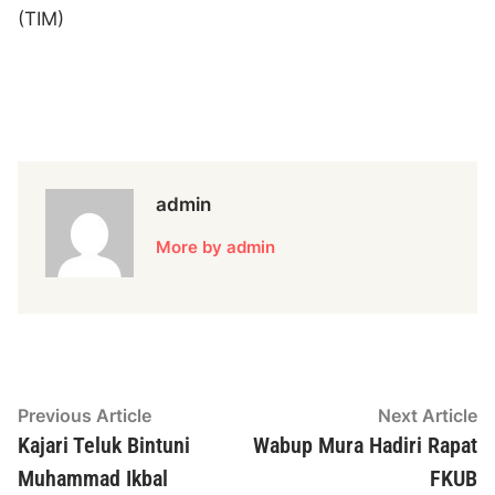
(TIM)
admin
More by admin
Navigasi
Previous
N
Previous Article
Next Article
article:
ar
Kajari Teluk Bintuni
Wabup Mura Hadiri Rapat
pos
Muhammad Ikbal
FKUB