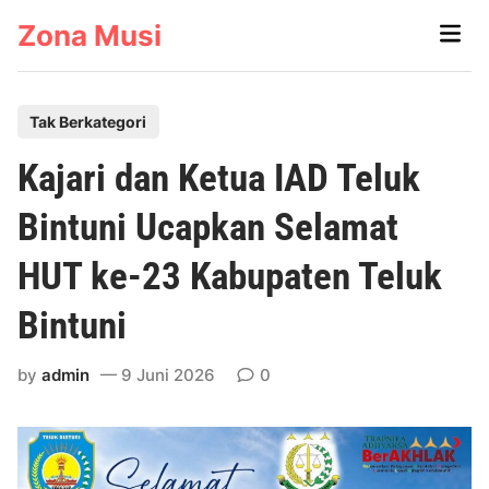
Skip
Zona Musi
Main
to
Men
content
P
Tak Berkategori
o
Kajari dan Ketua IAD Teluk
s
t
Bintuni Ucapkan Selamat
e
HUT ke-23 Kabupaten Teluk
d
i
Bintuni
n
by
admin
9 Juni 2026
0