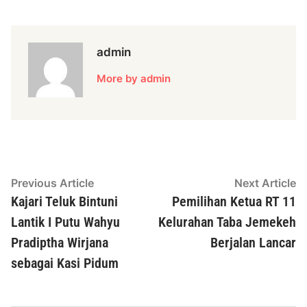
admin
More by admin
Navigasi
Previous
N
Previous Article
Next Article
article:
ar
Kajari Teluk Bintuni
Pemilihan Ketua RT 11
pos
Lantik I Putu Wahyu
Kelurahan Taba Jemekeh
Pradiptha Wirjana
Berjalan Lancar
sebagai Kasi Pidum