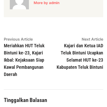
More by admin
Navigasi
Previous
N
Previous Article
Next Article
article:
ar
Meriahkan HUT Teluk
Kajari dan Ketua IAD
pos
Bintuni ke-23, Kajari
Teluk Bintuni Ucapkan
Ikbal: Kejaksaan Siap
Selamat HUT ke-23
Kawal Pembangunan
Kabupaten Teluk Bintuni
Daerah
Tinggalkan Balasan