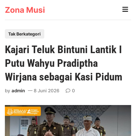
Skip
Zona Musi
Main
to
Men
content
P
Tak Berkategori
o
Kajari Teluk Bintuni Lantik I
s
t
Putu Wahyu Pradiptha
e
Wirjana sebagai Kasi Pidum
d
i
by
admin
8 Juni 2026
0
n