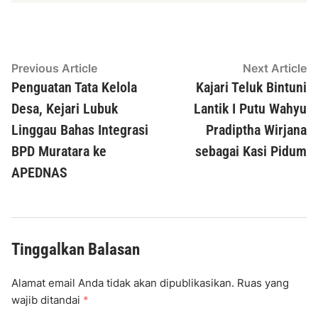
Navigasi
Previous
N
Previous Article
Next Article
article:
ar
Penguatan Tata Kelola
Kajari Teluk Bintuni
pos
Desa, Kejari Lubuk
Lantik I Putu Wahyu
Linggau Bahas Integrasi
Pradiptha Wirjana
BPD Muratara ke
sebagai Kasi Pidum
APEDNAS
Tinggalkan Balasan
Alamat email Anda tidak akan dipublikasikan.
Ruas yang
wajib ditandai
*