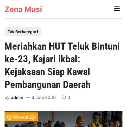
Skip
Zona Musi
Main
to
Men
content
P
Tak Berkategori
o
Meriahkan HUT Teluk Bintuni
s
t
ke-23, Kajari Ikbal:
e
Kejaksaan Siap Kawal
d
i
Pembangunan Daerah
n
by
admin
6 Juni 2026
0